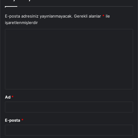
E-posta adresiniz yayınlanmayacak.
Gerekli alanlar
*
ile
işaretlenmişlerdir
Y
o
r
u
m
*
Ad
*
E-posta
*