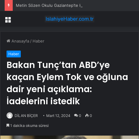
Metin Sözen Okulu Gaziantep’te kuruldu… Koruma kültürü yeni nesillere aktarılacak
Menü
Anasayfa
/
Haber
Haber
Bakan Tunç’tan ABD’ye
kaçan Eylem Tok ve oğluna
dair yeni açıklama:
İadelerini istedik
DİLAN BİÇER
Mart 12, 2024
0
0
1 dakika okuma süresi