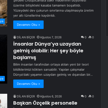
Şili’deki Chuquicamata bakır madeninin büyümesi
üzerine bitişikteki kasaba tamamen boşaltıldı.
Yüzeydeki dev çukurun sınırlarına ulaşılmasıyla üretim
yer altı tünellerine kaydırıldı.
ya
Devamını Oku »
DİLAN BİÇER
Ağustos 7, 2026
0
0
İnsanlar Dünya’ya uzaydan
gelmiş olabilir: Her şey böyle
başlamış
Bilim insanları tarafından ortaya atılan yeni bir teori
bildiklerimizi kökten sarsabilir. Yapılan çalışmalar
Dünya'daki yaşamın uzaydan gelmiş ve dışarıdan bir…
ya
Devamını Oku »
DİLAN BİÇER
Ağustos 6, 2026
0
0
Başkan Özçelik personelle