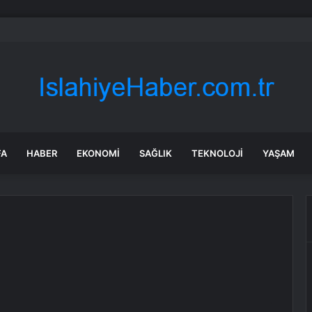
nede silahlı saldırı: Mühendis, üretim müdürünü vurdu
FA
HABER
EKONOMI
SAĞLIK
TEKNOLOJI
YAŞAM