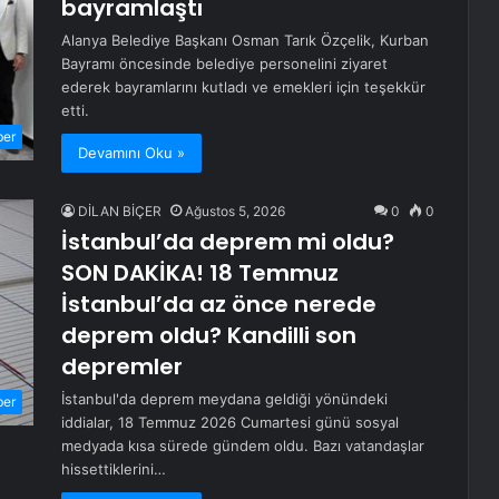
bayramlaştı
Alanya Belediye Başkanı Osman Tarık Özçelik, Kurban
Bayramı öncesinde belediye personelini ziyaret
ederek bayramlarını kutladı ve emekleri için teşekkür
etti.
ber
Devamını Oku »
DİLAN BİÇER
Ağustos 5, 2026
0
0
İstanbul’da deprem mi oldu?
SON DAKİKA! 18 Temmuz
İstanbul’da az önce nerede
deprem oldu? Kandilli son
depremler
İstanbul'da deprem meydana geldiği yönündeki
ber
iddialar, 18 Temmuz 2026 Cumartesi günü sosyal
medyada kısa sürede gündem oldu. Bazı vatandaşlar
hissettiklerini…