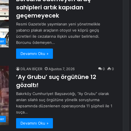
sahipleri artık kapıdan
geçemeyecek
Resmi Gazete’de yayımlanan yeni yönetmelikle
yabancı plakalı araçların otoyol ve köprü geçiş
ücretleri ile cezalarına ilişkin usuller belirlendi.
ber
Borcunu ödemeyen…
Devamını Oku »
DİLAN BİÇER
Ağustos 7, 2026
0
0
‘Ay Grubu’ suç örgütüne 12
gözaltı!
Bakırköy Cumhuriyet Başsavcılığı, "Ay Grubu" olarak
anılan silahlı suç örgütüne yönelik soruşturma
kapsamında düzenlenen operasyonda 11 şüpheli ile 1
suça…
ber
Devamını Oku »