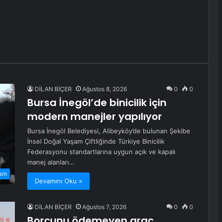
DİLAN BİÇER
Ağustos 8, 2026
0
0
Bursa İnegöl’de binicilik için
modern manejler yapılıyor
Bursa İnegöl Belediyesi, Alibeyköy’de bulunan Şekibe
İnsel Doğal Yaşam Çiftliğinde Türkiye Binicilik
Federasyonu standartlarına uygun açık ve kapalı
manej alanları…
am
Devamını Oku »
DİLAN BİÇER
Ağustos 7, 2026
0
0
Borcunu ödemeyen araç