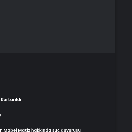
Kurtarıldı
ı
an Mabel Matiz hakkında suç duyurusu