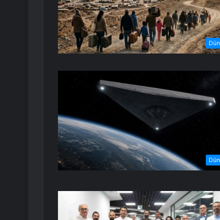
Dün
Dün