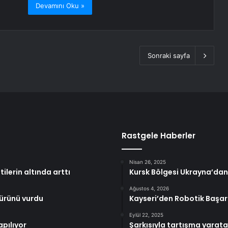
Devamını Oku »
Sonraki sayfa
Rastgele Haberler
Nisan 26, 2025
lerin altında arttı
Kursk Bölgesi Ukrayna’dan 
Ağustos 4, 2026
dürünü vurdu
Kayseri’den Robotik Başar
Eylül 22, 2025
apılıyor
Şarkısıyla tartışma yarat