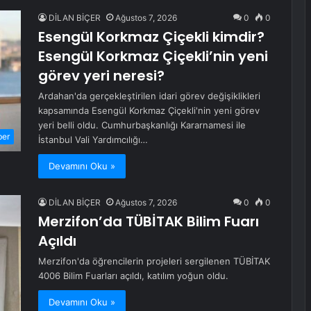
DİLAN BİÇER
Ağustos 7, 2026
0
0
Esengül Korkmaz Çiçekli kimdir?
Esengül Korkmaz Çiçekli’nin yeni
görev yeri neresi?
Ardahan'da gerçekleştirilen idari görev değişiklikleri
kapsamında Esengül Korkmaz Çiçekli'nin yeni görev
yeri belli oldu. Cumhurbaşkanlığı Kararnamesi ile
ber
İstanbul Vali Yardımcılığı…
Devamını Oku »
DİLAN BİÇER
Ağustos 7, 2026
0
0
Merzifon’da TÜBİTAK Bilim Fuarı
Açıldı
Merzifon'da öğrencilerin projeleri sergilenen TÜBİTAK
4006 Bilim Fuarları açıldı, katılım yoğun oldu.
Devamını Oku »