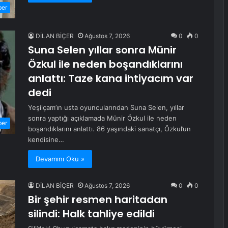
ber
DİLAN BİÇER
Ağustos 7, 2026
0
0
Suna Selen yıllar sonra Münir
Özkul ile neden boşandıklarını
anlattı: Taze kana ihtiyacım var
dedi
Yeşilçam’ın usta oyuncularından Suna Selen, yıllar
sonra yaptığı açıklamada Münir Özkul ile neden
ber
boşandıklarını anlattı. 86 yaşındaki sanatçı, Özkul’un
kendisine…
Devamını Oku »
DİLAN BİÇER
Ağustos 7, 2026
0
0
Bir şehir resmen haritadan
silindi: Halk tahliye edildi