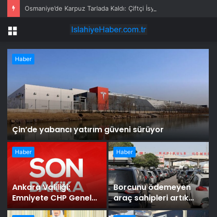
Osmaniye’de Karpuz Tarlada Kaldı: Çiftçi İsyan Etti
Menü
Haber
Çin’de yabancı yatırım güveni sürüyor
Haber
Haber
Ankara Valiliği:
Borcunu ödemeyen
Emniyete CHP Genel
araç sahipleri artık
Merkezi’nin
kapıdan geçemeyecek