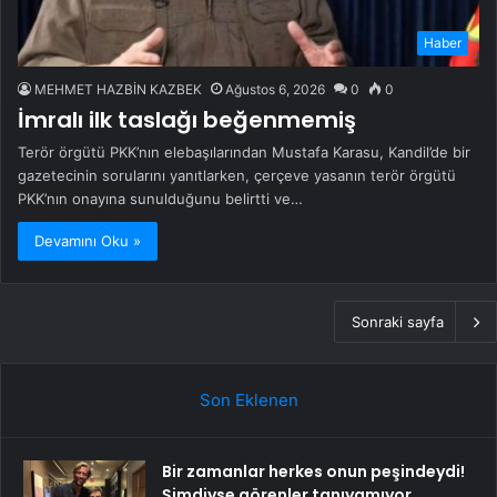
Haber
MEHMET HAZBİN KAZBEK
Ağustos 6, 2026
0
0
İmralı ilk taslağı beğenmemiş
Terör örgütü PKK’nın elebaşılarından Mustafa Karasu, Kandil’de bir
gazetecinin sorularını yanıtlarken, çerçeve yasanın terör örgütü
PKK’nın onayına sunulduğunu belirtti ve…
Devamını Oku »
Sonraki sayfa
Son Eklenen
Bir zamanlar herkes onun peşindeydi!
Şimdiyse görenler tanıyamıyor