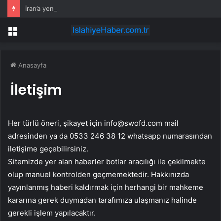
İran’a yeni saldırı konuşulurken Trump’tan dikkat çeken hamle! Oğlunun düğününe bile gitmiyor
Menü
Anasayfa
İletişim
Her türlü öneri, şikayet için
info@swofd.com
mail
adresinden ya da 0533 246 38 12 whatsapp numarasından
iletişime geçebilirsiniz.
Sitemizde yer alan haberler botlar aracılığı ile çekilmekte
olup manuel kontrolden geçmemektedir. Hakkınızda
yayınlanmış haberi kaldırmak için herhangi bir mahkeme
kararına gerek duymadan tarafımıza ulaşmanız halinde
gerekli işlem yapılacaktır.