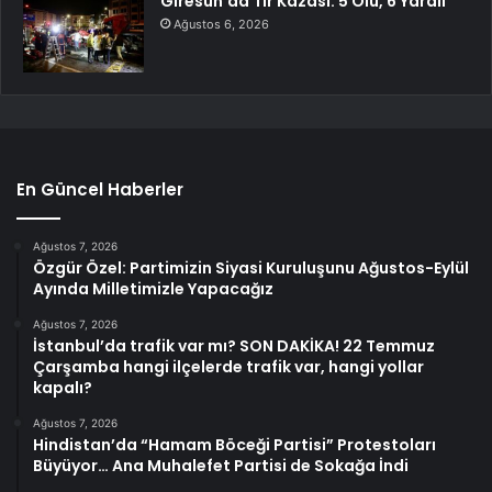
Giresun’da Tır Kazası: 5 Ölü, 6 Yaralı
Ağustos 6, 2026
En Güncel Haberler
Ağustos 7, 2026
Özgür Özel: Partimizin Siyasi Kuruluşunu Ağustos-Eylül
Ayında Milletimizle Yapacağız
Ağustos 7, 2026
İstanbul’da trafik var mı? SON DAKİKA! 22 Temmuz
Çarşamba hangi ilçelerde trafik var, hangi yollar
kapalı?
Ağustos 7, 2026
Hindistan’da “Hamam Böceği Partisi” Protestoları
Büyüyor… Ana Muhalefet Partisi de Sokağa İndi