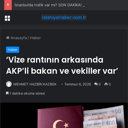
İstanbul’da trafik var mı? SON DAKİKA! 22 Temmuz Çarşamba hangi ilçelerde trafik var, hangi yollar kapalı?
Menü
Anasayfa
/
Haber
Haber
‘Vize rantının arkasında
AKP’li bakan ve vekiller var’
MEHMET HAZBİN KAZBEK
Temmuz 6, 2026
0
0
1 dakika okuma süresi