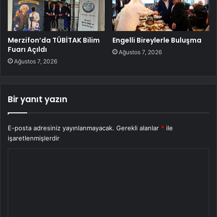
Merzifon’da TÜBİTAK Bilim
Engelli Bireylerle Buluşma
Fuarı Açıldı
Ağustos 7, 2026
Ağustos 7, 2026
Bir yanıt yazın
E-posta adresiniz yayınlanmayacak.
Gerekli alanlar
*
ile
işaretlenmişlerdir
Y
o
r
u
m