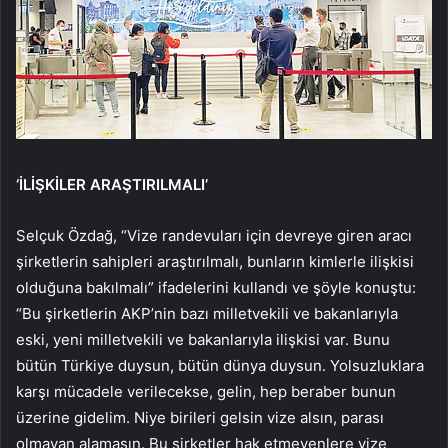
‘İLİŞKİLER ARAŞTIRILMALI’
Selçuk Özdağ, “Vize randevuları için devreye giren aracı
şirketlerin sahipleri araştırılmalı, bunların kimlerle ilişkisi
olduğuna bakılmalı” ifadelerini kullandı ve şöyle konuştu:
“Bu şirketlerin AKP’nin bazı milletvekili ve bakanlarıyla
eski, yeni milletvekili ve bakanlarıyla ilişkisi var. Bunu
bütün Türkiye duysun, bütün dünya duysun. Yolsuzluklara
karşı mücadele verilecekse, gelin, hep beraber bunun
üzerine gidelim. Niye birileri gelsin vize alsın, parası
olmayan alamasın. Bu şirketler hak etmeyenlere vize