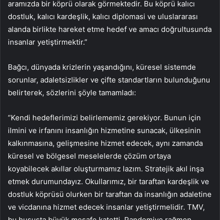
aramızda bir köprü olarak görmektedir. Bu köprü kalıcı
dostluk, kalıcı kardeşlik, kalıcı diplomasi ve uluslararası
alanda birlikte hareket etme hedef ve amacı doğrultusunda
insanlar yetiştirmektir.”
Bağcı, dünyada krizlerin yaşandığını, küresel sistemde
sorunlar, adaletsizlikler ve çifte standartların bulunduğunu
belirterek, sözlerini şöyle tamamladı:
“Kendi hedeflerimizi belirlememiz gerekiyor. Bunun için
ilmini ve irfanını insanlığın hizmetine sunacak, ülkesinin
kalkınmasına, gelişmesine hizmet edecek, aynı zamanda
küresel ve bölgesel meselelerde çözüm ortaya
koyabilecek akıllar oluşturmamız lazım. Stratejik akıl inşa
etmek durumundayız. Okullarımız, bir taraftan kardeşlik ve
dostluk köprüsü olurken bir taraftan da insanlığın adaletine
ve vicdanına hizmet edecek insanlar yetiştirmelidir. TMV,
bu hususta büyük mesafe katetti. Pandemiye rağmen