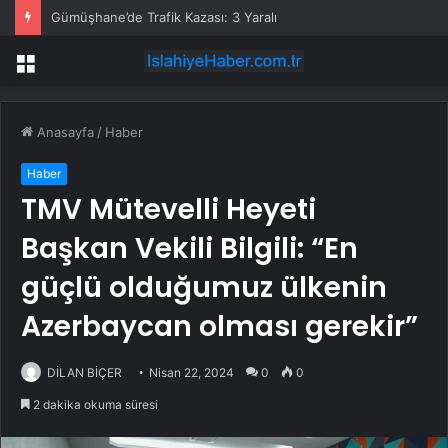
Gümüşhane’de Trafik Kazası: 3 Yaralı
Menü
Anasayfa
/
Haber
Haber
TMV Mütevelli Heyeti
Başkan Vekili Bilgili: “En
güçlü olduğumuz ülkenin
Azerbaycan olması gerekir”
DİLAN BİÇER
Nisan 22, 2024
0
0
2 dakika okuma süresi