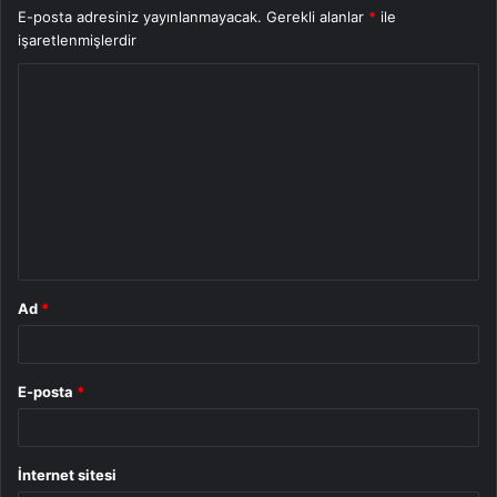
E-posta adresiniz yayınlanmayacak.
Gerekli alanlar
*
ile
işaretlenmişlerdir
Y
o
r
u
m
*
Ad
*
E-posta
*
İnternet sitesi