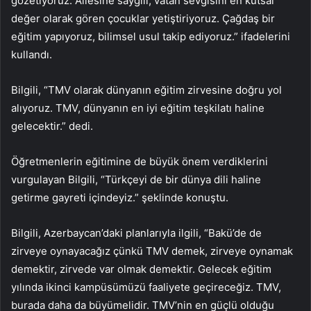
gözetiyoruz. Ailesine saygılı, vatan sevgisini en kutsal
değer olarak gören çocuklar yetiştiriyoruz. Çağdaş bir
eğitim yapıyoruz, bilimsel usul takip ediyoruz.” ifadelerini
kullandı.
Bilgili, “TMV olarak dünyanın eğitim zirvesine doğru yol
alıyoruz. TMV, dünyanın en iyi eğitim teşkilatı haline
gelecektir.” dedi.
Öğretmenlerin eğitimine de büyük önem verdiklerini
vurgulayan Bilgili, “Türkçeyi de bir dünya dili haline
getirme gayreti içindeyiz.” şeklinde konuştu.
Bilgili, Azerbaycan’daki planlarıyla ilgili, “Bakü’de de
zirveye oynayacağız çünkü TMV demek, zirveye oynamak
demektir, zirvede var olmak demektir. Gelecek eğitim
yılında ikinci kampüsümüzü faaliyete geçireceğiz. TMV,
burada daha da büyümelidir. TMV’nin en güçlü olduğu