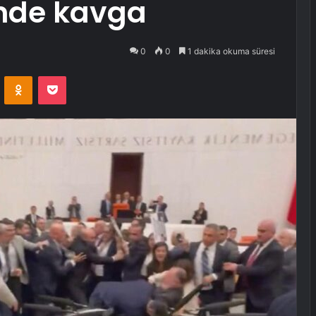
nde kavga
0
0
1 dakika okuma süresi
VKontakte
Odnoklassniki
Pocket