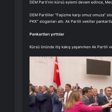
DEM Parti’nin kürsü eylemi devam edince, Mecli
DEM Partililer “Faşizme karşı omuz omuza” sloga
PKK” sloganları attı. Ak Partili vekiller pankartl
Pankartları yırttılar
Kürsü önünde itiş kakış yaşanırken Ak Partili vek