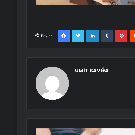
Facebook
Twitter
LinkedIn
Tumblr
Pint
Paylaş
ÜMİT SAVĞA