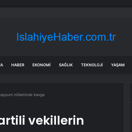
tonikeia Antik Kenti Ziyaretçi Akınına Uğradı
FA
HABER
EKONOMI
SAĞLIK
TEKNOLOJI
YAŞAM
n kayyum nöbetinde kavga
ili vekillerin