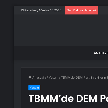
Stra
Pazartesi, Ağustos 10 2026
Son Dakika Haberleri
ANASAY
Anasayfa
/
Yaşam
/
TBMM’de DEM Partili vekilleri
Yaşam
TBMM’de DEM Part