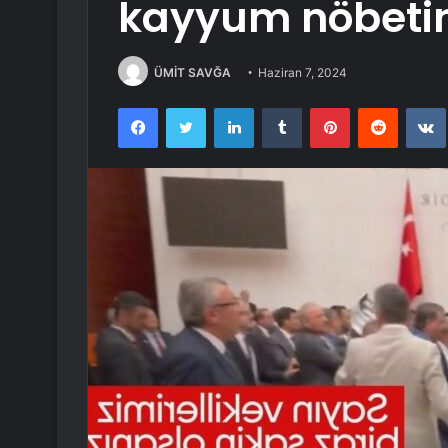
kayyum nöbeti
ÜMİT SAVĞA
Haziran 7, 2024
Facebook
Twitter
LinkedIn
Tumblr
Pinterest
Reddit