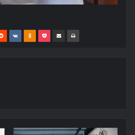
erest
Reddit
VKontakte
Odnoklassniki
Pocket
E-Posta ile paylaş
Yazdır