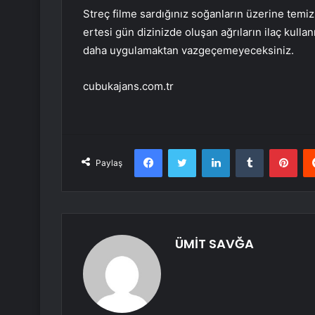
Streç filme sardığınız soğanların üzerine tem
ertesi gün dizinizde oluşan ağrıların ilaç kull
daha uygulamaktan vazgeçemeyeceksiniz.
cubukajans.com.tr
Facebook
Twitter
LinkedIn
Tumblr
Pint
Paylaş
ÜMİT SAVĞA