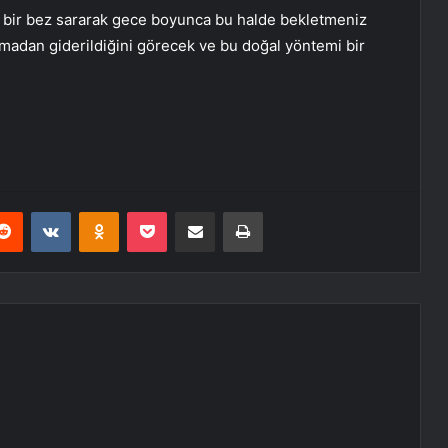
iz bir bez sararak gece boyunca bu halde bekletmeniz
anmadan giderildiğini görecek ve bu doğal yöntemi bir
erest
Reddit
VKontakte
Odnoklassniki
Pocket
E-Posta ile paylaş
Yazdır