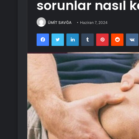
sorunlar nasıl 
ÜMİT SAVĞA
Haziran 7, 2024
Facebook
Twitter
LinkedIn
Tumblr
Pinterest
Reddit