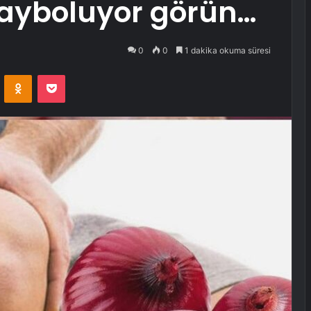
kayboluyor görün…
0
0
1 dakika okuma süresi
VKontakte
Odnoklassniki
Pocket