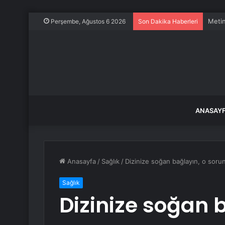
Erdoğ
Perşembe, Ağustos 6 2026
Son Dakika Haberleri
ANASAY
Anasayfa
/
Sağlık
/
Dizinize soğan bağlayın, o soru
Sağlık
Dizinize soğan 