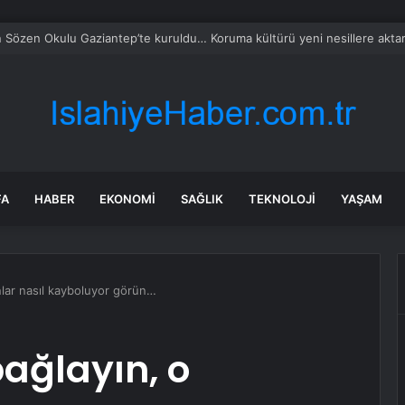
an: Dijital dolandırıcılık finansal sistemi tehdit ediyor
FA
HABER
EKONOMI
SAĞLIK
TEKNOLOJI
YAŞAM
nlar nasıl kayboluyor görün…
bağlayın, o