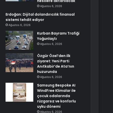
nesillere aktarılacak
Ağustos 6, 2026
Erdoğan: Dijital dolandırıcılık finansal
sistemi tehdit ediyor
Ağustos 6, 2026
Kurban Bayramı Trafiği
Yoğunlaştı
Ağustos 6, 2026
Özgür Özel’den ilk
ziyaret: Yeni Parti
Anıtkabir’de Ata’nın
huzurunda
Ağustos 6, 2026
Samsung Bespoke AI
WindFree Klimalar ile
çocuk odalarında
rüzgarsız ve konforlu
uyku dönemi
Ağustos 6, 2026