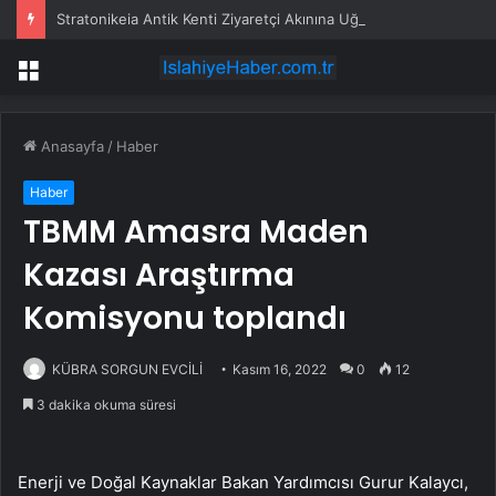
Stratonikeia Antik Kenti Ziyaretçi Akınına Uğradı
Menü
Anasayfa
/
Haber
Haber
TBMM Amasra Maden
Kazası Araştırma
Komisyonu toplandı
KÜBRA SORGUN EVCİLİ
Kasım 16, 2022
0
12
3 dakika okuma süresi
Enerji ve Doğal Kaynaklar Bakan Yardımcısı Gurur Kalaycı,