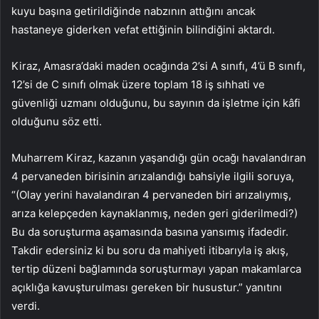
kuyu başına getirildiğinde nabzının attığını ancak
hastaneye giderken vefat ettiğinin bilindiğini aktardı.
Kiraz, Amasra’daki maden ocağında 2’si A sınıfı, 4’ü B sınıfı,
12’si de C sınıfı olmak üzere toplam 18 iş sıhhati ve
güvenliği uzmanı olduğunu, bu sayının da işletme için kâfi
olduğunu söz etti.
Muharrem Kiraz, kazanın yaşandığı gün ocağı havalandıran
4 pervaneden birisinin arızalandığı bahsiyle ilgili soruya,
“(Olay yerini havalandıran 4 pervaneden biri arızalıymış,
arıza kelepçeden kaynaklanmış, neden geri giderilmedi?)
Bu da soruşturma aşamasında basına yansımış ifadedir.
Takdir edersiniz ki bu soru da mahiyeti itibarıyla iş akış,
tertip düzeni bağlamında soruşturmayı yapan makamlarca
açıklığa kavuşturulması gereken bir husustur.” yanıtını
verdi.