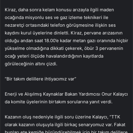
Kiraz, daha sonra kelam konusu arızayla ilgili maden
ocağında misyonlu ses ve gaz izleme teknikeri ile
nezaretçi ortasındaki telefon görüşmesine ilişkin ses
kaydını kurul üyelerine dinletti. Kiraz, pervane arızasının
olduğu andan saat 18.00’e kadar metan gazı oranında hiçbir
yükselme olmadığına dikkati çekerek, öbür 3 pervanenin
ocağı yeteri ölçüde havalandırdığının kayıtlarda
görüleceğinin altını çizdi.
“Bir takım delillere ihtiyacımız var”
Enerji ve Alışılmış Kaynaklar Bakan Yardımcısı Onur Kalaycı
da komite üyelerinin birtakım sorularına yanıt verdi.
Kazanın oluş nedeniyle ilgili soru üzerine Kalaycı, “TTK
olarak kazanın oluşuyla ilgili birkaç senaryomuz var. Fakat
bunları ete kemiğe büründürebilmek için bir takım delillere