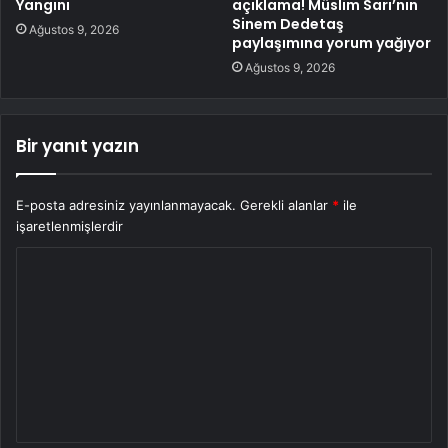
Yangını
açıklama! Müslim Sarı’nın
Sinem Dedetaş
Ağustos 9, 2026
paylaşımına yorum yağıyor
Ağustos 9, 2026
Bir yanıt yazın
E-posta adresiniz yayınlanmayacak.
Gerekli alanlar
*
ile
işaretlenmişlerdir
Y
o
r
u
m
*