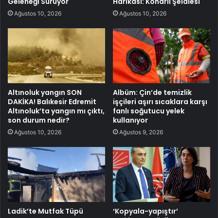
Geleneği Sürüyor
Harikası: Konarlı Şelalesi
Ağustos 10, 2026
Ağustos 10, 2026
Altınoluk yangın SON
Albüm: Çin’de temizlik
DAKİKA! Balıkesir Edremit
işçileri aşırı sıcaklara karşı
Altınoluk’ta yangın mı çıktı,
fanlı soğutucu yelek
son durum nedir?
kullanıyor
Ağustos 10, 2026
Ağustos 9, 2026
Ladik’te Mutfak Tüpü
‘Kopyala-yapıştır’