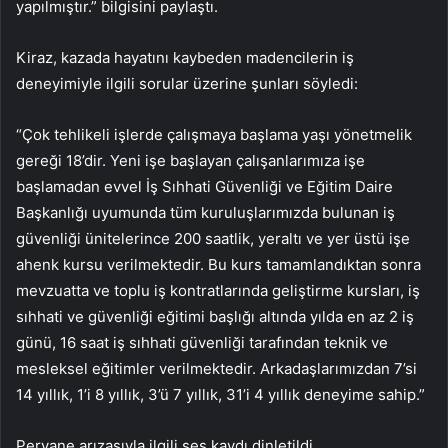
yapılmıştır.” bilgisini paylaştı.
Kiraz, kazada hayatını kaybeden madencilerin iş
deneyimiyle ilgili sorular üzerine şunları söyledi:
“Çok tehlikeli işlerde çalışmaya başlama yaşı yönetmelik
gereği 18’dir. Yeni işe başlayan çalışanlarımıza işe
başlamadan evvel İş Sıhhati Güvenliği ve Eğitim Daire
Başkanlığı uyumunda tüm kuruluşlarımızda bulunan iş
güvenliği ünitelerince 200 saatlik, yeraltı ve yer üstü işe
ahenk kursu verilmektedir. Bu kurs tamamlandıktan sonra
mevzuatta ve toplu iş kontratlarında geliştirme kursları, iş
sıhhati ve güvenliği eğitimi başlığı altında yılda en az 2 iş
günü, 16 saat iş sıhhati güvenliği tarafından teknik ve
mesleksel eğitimler verilmektedir. Arkadaşlarımızdan 7’si
14 yıllık, 1’i 8 yıllık, 3’ü 7 yıllık, 31’i 4 yıllık deneyime sahip.”
Pervane arızasıyla ilgili ses kaydı dinletildi