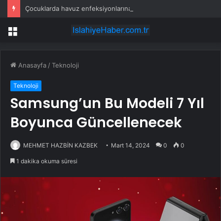
Çocuklarda havuz enfeksiyonlarına dikkat! En sık görülen 5 hastalık
Menü
Anasayfa
/
Teknoloji
Teknoloji
Samsung’un Bu Modeli 7 Yıl
Boyunca Güncellenecek
MEHMET HAZBİN KAZBEK
Mart 14, 2024
0
0
1 dakika okuma süresi