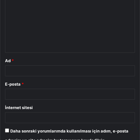
o
r
u
m
*
Ad
*
E-posta
*
İnternet sitesi
Daha sonraki yorumlarımda kullanılması için adım, e-posta