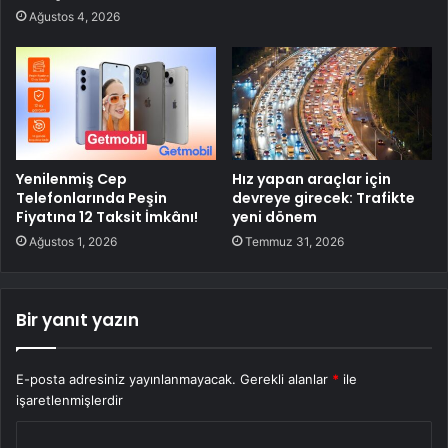
Ağustos 4, 2026
Yenilenmiş Cep
Hız yapan araçlar için
Telefonlarında Peşin
devreye girecek: Trafikte
Fiyatına 12 Taksit İmkânı!
yeni dönem
Ağustos 1, 2026
Temmuz 31, 2026
Bir yanıt yazın
E-posta adresiniz yayınlanmayacak.
Gerekli alanlar
*
ile
işaretlenmişlerdir
Y