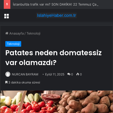
İstanbul’da trafik var mı? SON DAKİKA! 22 Temmuz Çarşamba hangi ilçelerde trafik var, hangi yollar kapalı?
Menü
Anasayfa
/
Teknoloji
Teknoloji
Patates neden domatessiz
var olamazdı?
NURCAN BAYRAM
Eylül 11, 2025
0
0
3 dakika okuma süresi