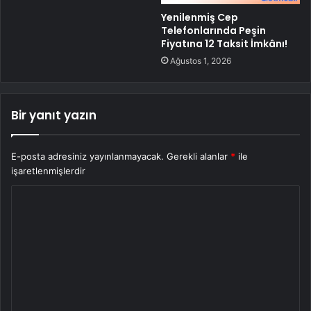
Yenilenmiş Cep
Telefonlarında Peşin
Fiyatına 12 Taksit İmkânı!
Ağustos 1, 2026
Bir yanıt yazın
E-posta adresiniz yayınlanmayacak.
Gerekli alanlar
*
ile
işaretlenmişlerdir
Y
o
r
u
m
*