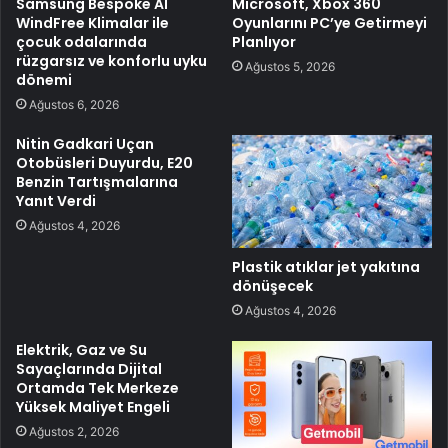
Samsung Bespoke AI
Microsoft, Xbox 360
WindFree Klimalar ile
Oyunlarını PC’ye Getirmeyi
çocuk odalarında
Planlıyor
rüzgarsız ve konforlu uyku
Ağustos 5, 2026
dönemi
Ağustos 6, 2026
Nitin Gadkari Uçan
Otobüsleri Duyurdu, E20
Benzin Tartışmalarına
Yanıt Verdi
Ağustos 4, 2026
Plastik atıklar jet yakıtına
dönüşecek
Ağustos 4, 2026
Elektrik, Gaz ve Su
Sayaçlarında Dijital
Ortamda Tek Merkeze
Yüksek Maliyet Engeli
Ağustos 2, 2026