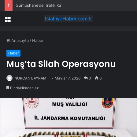
Gümüşhane’de Trafik Kazası: 3 Yaralı
Menü
Anasayfa
/
Haber
Haber
Muş’ta Silah Operasyonu
NURCAN BAYRAM
Mayıs 17, 2026
0
0
Bir dakikadan az