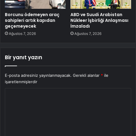
Borcunu ödemeyen araç
ABD ve Suudi Arabistan
sahipleri artık kapıdan
Nükleer İşbirliği Anlaşması
geçemeyecek
İmzaladı
Ağustos 7, 2026
Ağustos 7, 2026
Bir yanıt yazın
E-posta adresiniz yayınlanmayacak.
Gerekli alanlar
*
ile
işaretlenmişlerdir
Y
o
r
u
m