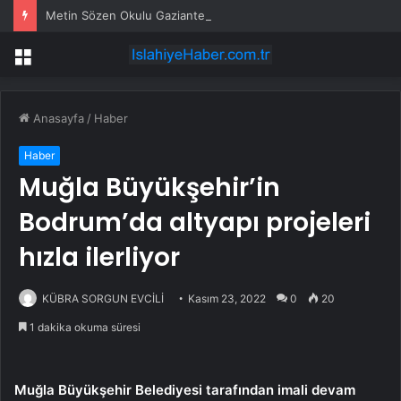
Metin Sözen Okulu Gaziantep’te kuruldu… Koruma kültürü yeni nesillere aktarılacak
Menü
Anasayfa
/
Haber
Haber
Muğla Büyükşehir’in
Bodrum’da altyapı projeleri
hızla ilerliyor
KÜBRA SORGUN EVCİLİ
Kasım 23, 2022
0
20
1 dakika okuma süresi
Muğla Büyükşehir Belediyesi tarafından imali devam