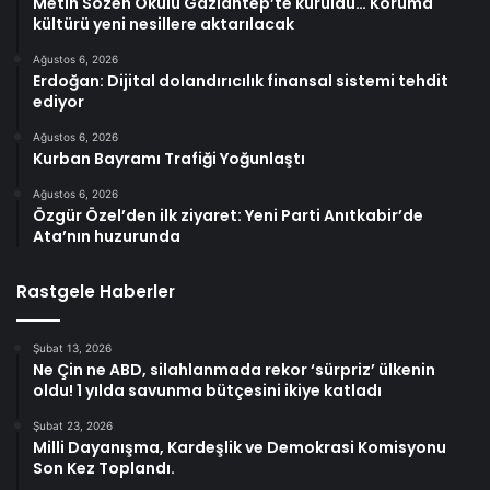
Metin Sözen Okulu Gaziantep’te kuruldu… Koruma
kültürü yeni nesillere aktarılacak
Ağustos 6, 2026
Erdoğan: Dijital dolandırıcılık finansal sistemi tehdit
ediyor
Ağustos 6, 2026
Kurban Bayramı Trafiği Yoğunlaştı
Ağustos 6, 2026
Özgür Özel’den ilk ziyaret: Yeni Parti Anıtkabir’de
Ata’nın huzurunda
Rastgele Haberler
Şubat 13, 2026
Ne Çin ne ABD, silahlanmada rekor ‘sürpriz’ ülkenin
oldu! 1 yılda savunma bütçesini ikiye katladı
Şubat 23, 2026
Milli Dayanışma, Kardeşlik ve Demokrasi Komisyonu
Son Kez Toplandı.