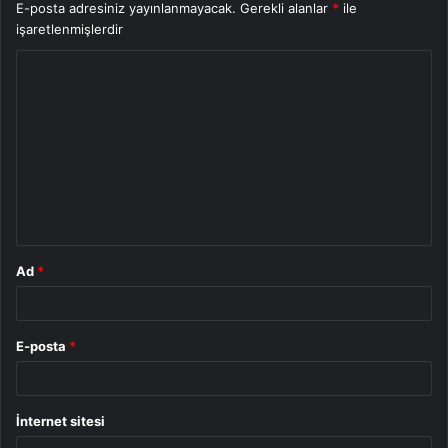
E-posta adresiniz yayınlanmayacak.
Gerekli alanlar
*
ile
işaretlenmişlerdir
Y
o
r
u
m
*
Ad
*
E-posta
*
İnternet sitesi