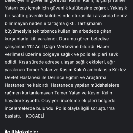
belediyenin güvenlik görevlisi Kasım Kalın, iş çıkışı Tamer
Yatan’ı çay içmek için güvenlik kulübesine çağırdı. Yaklaşık
bir saattir güvenlik kulübesinde oturan ikili arasında henüz
bilinmeyen nedenle tartışma çıktı. Tartışmanın
büyümesiyle tek tabanca kullanılan arbedede çıkan
kurşunlarla ikili yaralandı. Durumu gören belediye
çalışanları 112 Acil Çağrı Merkezine bildirdi. Haber
verilmesi üzerine bölgeye sağlık ve polis ekipleri sevk
edildi. Kısa sürede adrese ulaşan sağlık ekipleri, ağır
yaralanan Tamer Yatan ve Kasım Kalın’ı ambulansla Körfez
Devlet Hastanesi ile Derince Eğitim ve Araştırma
Hastanesi’ne kaldırdı. Hastanede yapılan müdahalelere
rağmen kurtarılamayan Tamer Yatan ve Kasım Kalın
hayatını kaybetti. Olay yeri inceleme ekipleri bölgede
incelemelerde bulundu. Polis olayla ilgili soruşturma
başlattı. – KOCAELİ
İlgili Makaleler