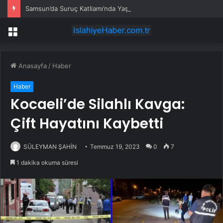
Samsun’da Suruç Katliamı’nda Yaşamını Yitiren “33 Düş Yolcusu” Anıldı
Menü
Anasayfa
/
Haber
Haber
Kocaeli’de Silahlı Kavga:
Çift Hayatını Kaybetti
SÜLEYMAN ŞAHİN
Temmuz 19, 2023
0
7
1 dakika okuma süresi