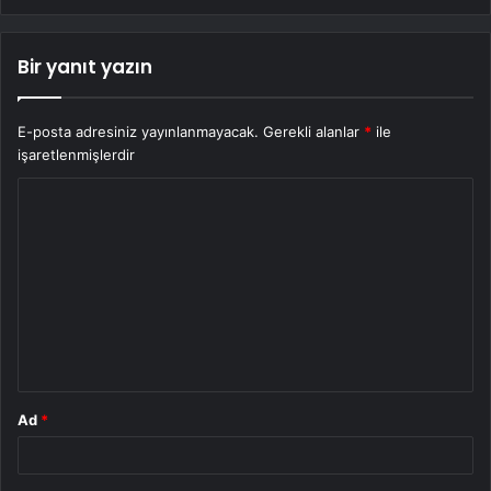
Bir yanıt yazın
E-posta adresiniz yayınlanmayacak.
Gerekli alanlar
*
ile
işaretlenmişlerdir
Y
o
r
u
m
*
Ad
*