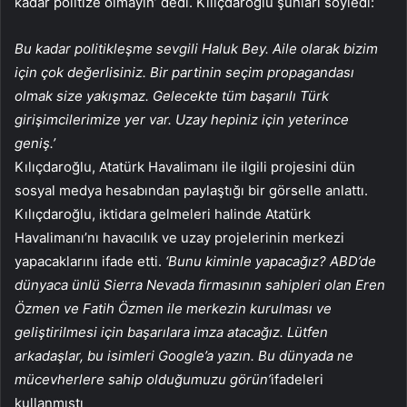
kadar politize olmayın’ dedi. Kılıçdaroğlu şunları söyledi:
Bu kadar politikleşme sevgili Haluk Bey. Aile olarak bizim
için çok değerlisiniz. Bir partinin seçim propagandası
olmak size yakışmaz. Gelecekte tüm başarılı Türk
girişimcilerimize yer var. Uzay hepiniz için yeterince
geniş.’
Kılıçdaroğlu, Atatürk Havalimanı ile ilgili projesini dün
sosyal medya hesabından paylaştığı bir görselle anlattı.
Kılıçdaroğlu, iktidara gelmeleri halinde Atatürk
Havalimanı’nı havacılık ve uzay projelerinin merkezi
yapacaklarını ifade etti.
‘Bunu kiminle yapacağız? ABD’de
dünyaca ünlü Sierra Nevada firmasının sahipleri olan Eren
Özmen ve Fatih Özmen ile merkezin kurulması ve
geliştirilmesi için başarılara imza atacağız. Lütfen
arkadaşlar, bu isimleri Google’a yazın. Bu dünyada ne
mücevherlere sahip olduğumuzu görün’
ifadeleri
kullanmıştı