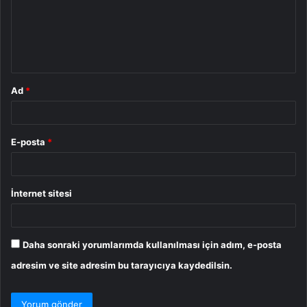
u
m
*
Ad
*
E-posta
*
İnternet sitesi
Daha sonraki yorumlarımda kullanılması için adım, e-posta
adresim ve site adresim bu tarayıcıya kaydedilsin.