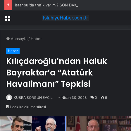
İstanbul’da trafik var mı? SON DAKİKA! 22 Temmuz Çarşamba hangi ilçelerde trafik var, hangi yollar kapalı?
Menü
Anasayfa
/
Haber
Haber
Kılıçdaroğlu’ndan Haluk
Bayraktar’a “Atatürk
Havalimanı” Tepkisi
KÜBRA SORGUN EVCİLİ
Nisan 30, 2023
0
9
1 dakika okuma süresi