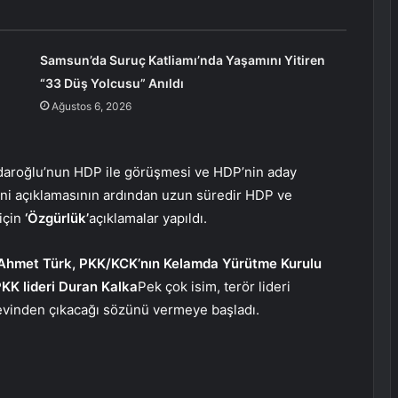
Samsun’da Suruç Katliamı’nda Yaşamını Yitiren
“33 Düş Yolcusu” Anıldı
Ağustos 6, 2026
çdaroğlu’nun HDP ile görüşmesi ve HDP’nin aday
ni açıklamasının ardından uzun süredir HDP ve
için
‘Özgürlük’
açıklamalar yapıldı.
i Ahmet Türk, PKK/KCK’nın Kelamda Yürütme Kurulu
PKK lideri Duran Kalka
Pek çok isim, terör lideri
evinden çıkacağı sözünü vermeye başladı.