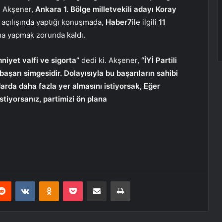
en Akşener,
Ankara 1. Bölge milletvekili adayı Koray
açılışında yaptığı konuşmada,
Haber7
ile ilgili
11
a yapmak zorunda kaldı.
niyet valfi ve sigorta”
dedi ki. Akşener,
“İYİ Partili
 başarı simgesidir. Dolayısıyla bu başarıların sahibi
darda daha fazla yer almasını istiyorsak, Eğer
stiyorsanız, partimizi ön plana
erest
Reddit
VKontakte
Odnoklassniki
Pocket
E-Posta ile paylaş
Yazdır