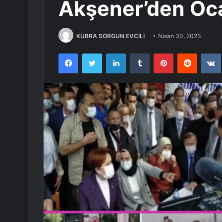
Akşener’den Öc
KÜBRA SORGUN EVCİLİ
Nisan 30, 2023
Facebook
Twitter
LinkedIn
Tumblr
Pinterest
Reddit