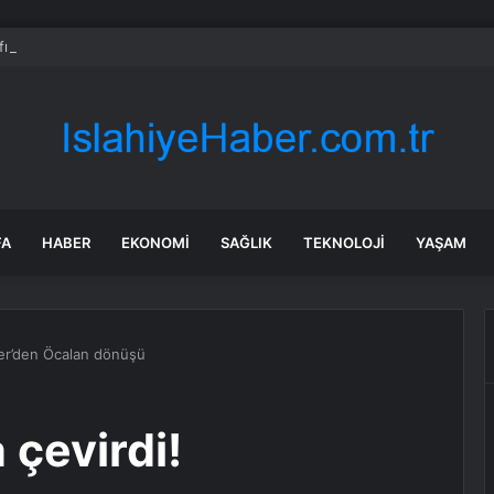
ıfı ehliyetlerde yeni düzenleme: 2 yıl şartı getirildi
FA
HABER
EKONOMI
SAĞLIK
TEKNOLOJI
YAŞAM
ner’den Öcalan dönüşü
çevirdi!