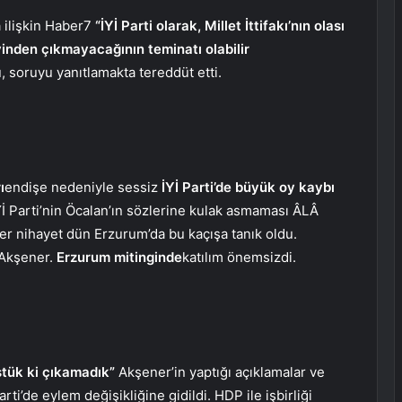
 ilişkin Haber7
“İYİ Parti olarak, Millet İttifakı’nın olası
inden çıkmayacağının teminatı olabilir
 soruyu yanıtlamakta tereddüt etti.
ı
endişe nedeniyle sessiz
İYİ Parti’de büyük oy kaybı
Yİ Parti’nin Öcalan’ın sözlerine kulak asmaması ÂLÂ
r nihayet dün Erzurum’da bu kaçışa tanık oldu.
 Akşener.
Erzurum mitinginde
katılım önemsizdi.
tük ki çıkamadık”
Akşener’in yaptığı açıklamalar ve
ti’de eylem değişikliğine gidildi. HDP ile işbirliği