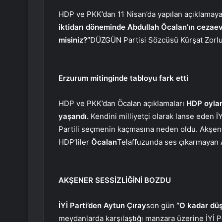
HDP ve PKK’dan 11 Nisan’da yapılan açıklamaya
iktidarı döneminde Abdullah Öcalan’ın cezaev
misiniz?”
DÜZGÜN Partisi Sözcüsü Kürşat Zorlu,
Erzurum mitinginde tabloyu fark etti
HDP ve PKK’dan Öcalan açıklamaları
HDP oylar
yaşandı.
Kendini milliyetçi olarak lanse eden İ
Partili seçmenin kaçmasına neden oldu. Akşene
HDP’liler
Öcalan
Telaffuzunda ses çıkarmayan
AKŞENER SESSİZLİĞİNİ BOZDU
İYİ Parti’den Aytun Çıray
son gün
“O kadar düş
meydanlarda karşılaştığı manzara üzerine İYİ Par