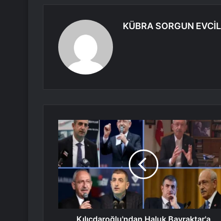
KÜBRA SORGUN EVCİL
Kılıçdaroğlu'ndan Haluk Bayraktar'a