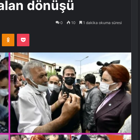
alan dönüşü
0
10
1 dakika okuma süresi
VKontakte
Odnoklassniki
Pocket