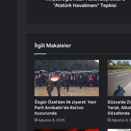
"Atatürk Havalimanı" Tepkisi
İlgili Makaleler
Özgür Özel’den ilk ziyaret: Yeni
Düzce’de Zi
Parti Anıtkabir’de Ata’nın
Yaralı, Alk
huzurunda
Gözaltında
Ağustos 6, 2026
Ağustos 6, 