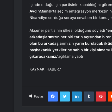
içinde olduğu için partisinin kapatıldığını gör
Aydın
Mamak’ta seçim entegrasyon merkezinin 
Nisan
diye sorduğu soruya cevaben bir konuşm
Akşener partisinin ülkesi olduğunu söyledi
“em
arkadaşlarımızın her biri tarih açısından birer
olan bu arkadaşlarımızın yarın kurulacak ikti
başbakanlık yetkilerine sahip bir kişi olmamı i
çıkaracaksınız.”
açıklama yaptı
KAYNAK:
HABER7
Facebook
Twitter
LinkedIn
Tumblr
Pint
Paylaş