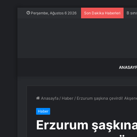
B sın
Perşembe, Ağustos 6 2026
Son Dakika Haberleri
ANASAY
Anasayfa
/
Haber
/
Erzurum şaşkına çevirdi! Akşe
Haber
Erzurum şaşkına 