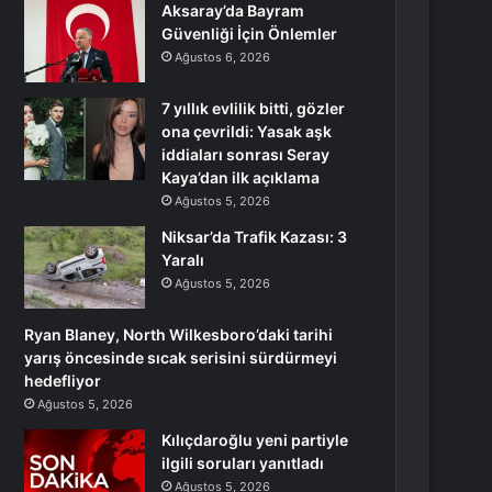
Aksaray’da Bayram
Güvenliği İçin Önlemler
Ağustos 6, 2026
7 yıllık evlilik bitti, gözler
ona çevrildi: Yasak aşk
iddiaları sonrası Seray
Kaya’dan ilk açıklama
Ağustos 5, 2026
Niksar’da Trafik Kazası: 3
Yaralı
Ağustos 5, 2026
Ryan Blaney, North Wilkesboro’daki tarihi
yarış öncesinde sıcak serisini sürdürmeyi
hedefliyor
Ağustos 5, 2026
Kılıçdaroğlu yeni partiyle
ilgili soruları yanıtladı
Ağustos 5, 2026