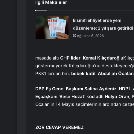
İlgili Makaleler
B sınıfı ehliyetlerde yeni
düzenleme: 2 yıl şartı getirildi
Ağustos 6, 2026
masada altı
CHP lideri Kemal Kılıçdaroğlu
Kılı
göstermeyerek Kılıçdaroğlu’nu destekleyeceği
PKK’lılardan biri.
bebek katili Abdullah Öcalan
DBP Eş Genel Başkanı Saliha Aydeniz, HDP’l
Eşbaşkanı ‘Bese Hozat’ kod adlı Hülya Oran, 
Öcalan’ın 14 Mayıs seçimlerinin ardından ceza
ZOR CEVAP VEREMEZ