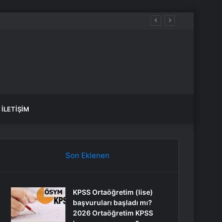
İLETIŞIM
Son Eklenen
KPSS Ortaöğretim (lise)
başvuruları başladı mı?
2026 Ortaöğretim KPSS