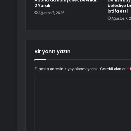
Adana’da Kamyonet Devrildi:
Denizli Büy
2 Yaralı
belediye b
istifa etti
Ağustos 7, 2026
Ağustos 7, 
Bir yanıt yazın
E-posta adresiniz yayınlanmayacak.
Gerekli alanlar
*
i
Y
o
r
u
m
*