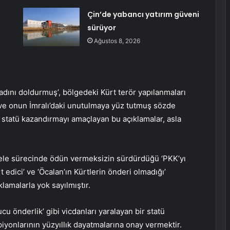
Çin’de yabancı yatırım güveni
sürüyor
Ağustos 8, 2026
iadını doldurmuş’, bölgedeki Kürt terör yapılanmaları
ü ve onun İmralı’daki unutulmaya yüz tutmuş sözde
al statü kazandırmayı amaçlayan bu açıklamalar, asla
dele sürecinde ödün vermeksizin sürdürdüğü ‘PKK’yı
 edici’ ve ‘Öcalan’ın Kürtlerin önderi olmadığı’
klamalarla yok sayılmıştır.
cu önderlik’ gibi vicdanları yaralayan bir statü
iyonlarının yüzyıllık dayatmalarına onay vermektir.