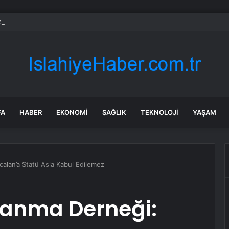
an Hatice Gençay: “Didim’in Her Noktasında Gece Gündüz Sahadayız”
FA
HABER
EKONOMI
SAĞLIK
TEKNOLOJI
YAŞAM
calan’a Statü Asla Kabul Edilemez
lanma Derneği: