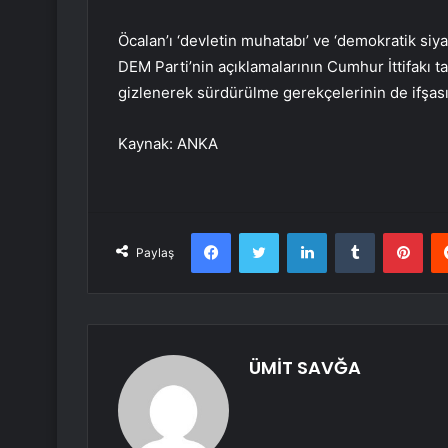
Öcalan’ı ‘devletin muhatabı’ ve ‘demokratik siya
DEM Parti’nin açıklamalarının Cumhur İttifakı ta
gizlenerek sürdürülme gerekçelerinin de ifşasıd
Kaynak: ANKA
Facebook
Twitter
LinkedIn
Tumblr
Pint
Paylaş
ÜMİT SAVĞA