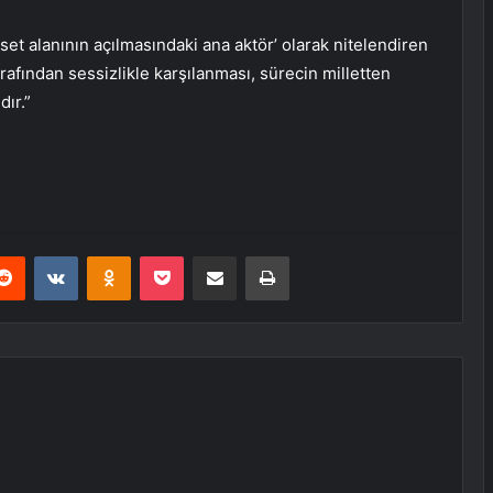
set alanının açılmasındaki ana aktör’ olarak nitelendiren
rafından sessizlikle karşılanması, sürecin milletten
ır.”
erest
Reddit
VKontakte
Odnoklassniki
Pocket
E-Posta ile paylaş
Yazdır