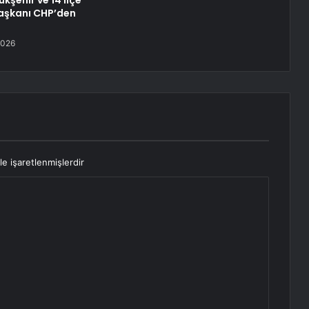
ükşehir ve 14 ilçe
aşkanı CHP’den
2026
le işaretlenmişlerdir