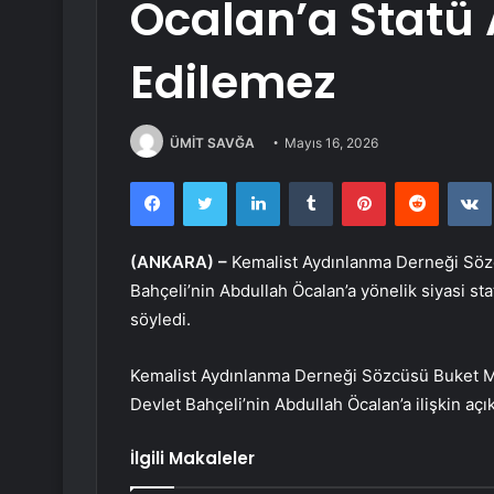
Öcalan’a Statü 
Edilemez
ÜMİT SAVĞA
Mayıs 16, 2026
Facebook
Twitter
LinkedIn
Tumblr
Pinterest
Reddit
(ANKARA) –
Kemalist Aydınlanma Derneği Söz
Bahçeli’nin Abdullah Öcalan’a yönelik siyasi st
söyledi.
Kemalist Aydınlanma Derneği Sözcüsü Buket M
Devlet Bahçeli’nin Abdullah Öcalan’a ilişkin açı
İlgili Makaleler