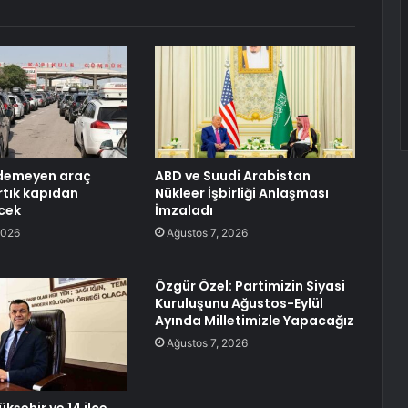
demeyen araç
ABD ve Suudi Arabistan
rtık kapıdan
Nükleer İşbirliği Anlaşması
cek
İmzaladı
2026
Ağustos 7, 2026
Özgür Özel: Partimizin Siyasi
Kuruluşunu Ağustos-Eylül
Ayında Milletimizle Yapacağız
Ağustos 7, 2026