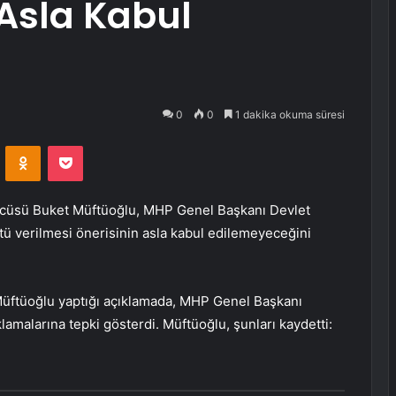
Asla Kabul
0
0
1 dakika okuma süresi
VKontakte
Odnoklassniki
Pocket
cüsü Buket Müftüoğlu, MHP Genel Başkanı Devlet
atü verilmesi önerisinin asla kabul edilemeyeceğini
üftüoğlu yaptığı açıklamada, MHP Genel Başkanı
klamalarına tepki gösterdi. Müftüoğlu, şunları kaydetti: