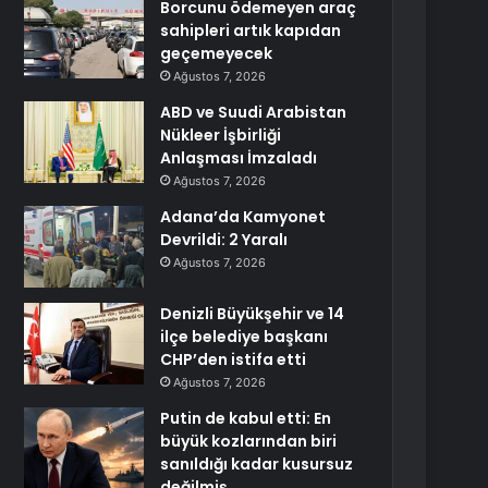
Borcunu ödemeyen araç
sahipleri artık kapıdan
geçemeyecek
Ağustos 7, 2026
ABD ve Suudi Arabistan
Nükleer İşbirliği
Anlaşması İmzaladı
Ağustos 7, 2026
Adana’da Kamyonet
Devrildi: 2 Yaralı
Ağustos 7, 2026
Denizli Büyükşehir ve 14
ilçe belediye başkanı
CHP’den istifa etti
Ağustos 7, 2026
Putin de kabul etti: En
büyük kozlarından biri
sanıldığı kadar kusursuz
değilmiş