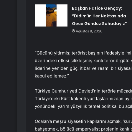
Başkan Hatice Gençay:
“Didim’in Her Noktasında
Gece Gündüz Sahadayız”
Ağustos 8, 2026
“Gücünü yitirmiş; terörist başının ifadesiyle ‘m
üzerindeki etkisi silikleşmiş kanlı terör örgüt
liderine yeniden güç, itibar ve resmi bir siyas
kabul edilemez.”
Türkiye Cumhuriyeti Devleti’nin terörle müca
Türkiye’deki Kürt kökenli yurttaşlarımızdan ayırt
yönündeki yarım yüzyıllık temel politika, bu açı
Öcalan’a meşru siyasetin kapılarını açmak, ‘kuru
bahşetmek, bölücü emperyalist projenin kanlı p