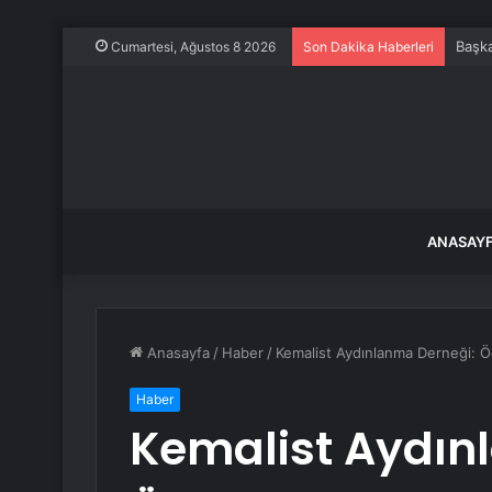
Başk
Cumartesi, Ağustos 8 2026
Son Dakika Haberleri
ANASAY
Anasayfa
/
Haber
/
Kemalist Aydınlanma Derneği: Ö
Haber
Kemalist Aydın