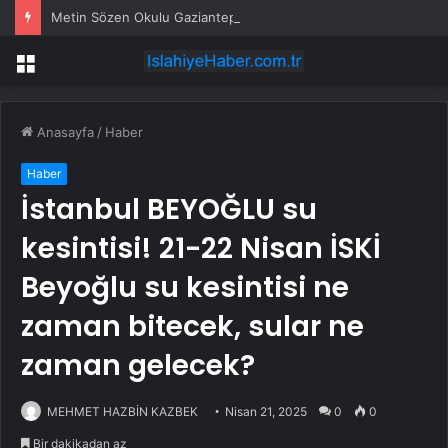
Metin Sözen Okulu Gaziantep’te kuruldu… Koruma kültürü yeni nesillere aktarılacak
Menü
Anasayfa
/
Haber
Haber
İstanbul BEYOĞLU su
kesintisi! 21-22 Nisan İSKİ
Beyoğlu su kesintisi ne
zaman bitecek, sular ne
zaman gelecek?
MEHMET HAZBİN KAZBEK
Nisan 21, 2025
0
0
Bir dakikadan az