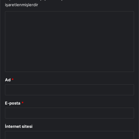
işaretlenmişlerdir
Y
o
r
u
m
*
Ad
*
E-posta
*
İnternet sitesi