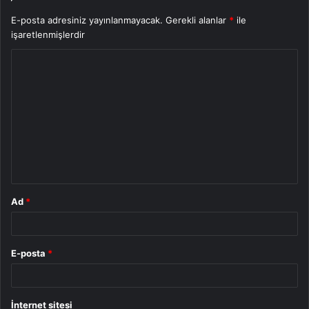
E-posta adresiniz yayınlanmayacak.
Gerekli alanlar
*
ile
işaretlenmişlerdir
Y
o
r
u
m
*
Ad
*
E-posta
*
İnternet sitesi