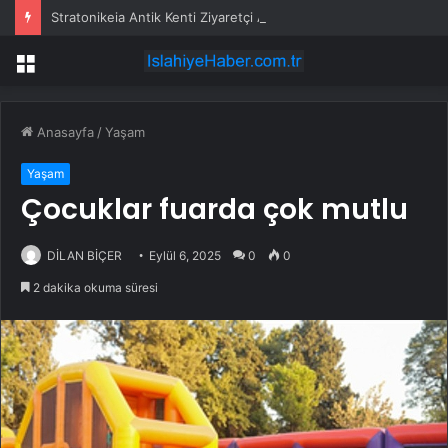
Stratonikeia Antik Kenti Ziyaretçi Akınına Uğradı
Menü
Anasayfa
/
Yaşam
Yaşam
Çocuklar fuarda çok mutlu
DİLAN BİÇER
Eylül 6, 2025
0
0
2 dakika okuma süresi