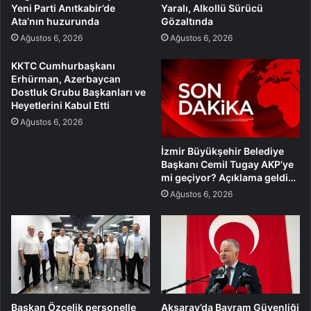
Yeni Parti Anıtkabir’de
Yaralı, Alkollü Sürücü
Ata’nın huzurunda
Gözaltında
Ağustos 6, 2026
Ağustos 6, 2026
KKTC Cumhurbaşkanı
Erhürman, Azerbaycan
Dostluk Grubu Başkanları ve
Heyetlerini Kabul Etti
Ağustos 6, 2026
İzmir Büyükşehir Belediye
Başkanı Cemil Tugay AKP’ye
mi geçiyor? Açıklama geldi…
Ağustos 6, 2026
Başkan Özçelik personelle
Aksaray’da Bayram Güvenliği