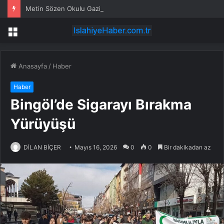
Metin Sözen Okulu Gaziantep’te kuruldu… Koruma kültürü yeni nesillere aktarılacak
Menü
Anasayfa
/
Haber
Haber
Bingöl’de Sigarayı Bırakma
Yürüyüşü
DİLAN BİÇER
Mayıs 16, 2026
0
0
Bir dakikadan az