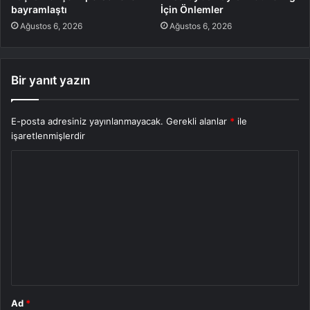
bayramlaştı
İçin Önlemler
Ağustos 6, 2026
Ağustos 6, 2026
Bir yanıt yazın
E-posta adresiniz yayınlanmayacak.
Gerekli alanlar
*
ile
işaretlenmişlerdir
Y
o
r
u
m
*
Ad
*