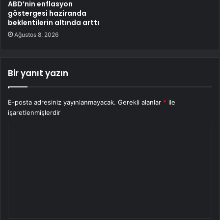
ABD’nin enflasyon
göstergesi haziranda
beklentilerin altında arttı
Ağustos 8, 2026
Bir yanıt yazın
E-posta adresiniz yayınlanmayacak.
Gerekli alanlar
*
ile
işaretlenmişlerdir
Y
o
r
u
m
*