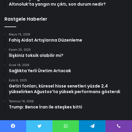
Altınoluk’ta yangın mı çıktı, son durum nedir?
Rastgele Haberler
Mayıs 15, 2026
Fahiş Aidat Artışlarına Düzenleme
Kasım 20, 2025
İlişkiniz toksik olabilir mi?
Ocak 18, 2026
Sağlıkta Yerli Üretim Artacak
Eylül 6, 2025
Getiri fonları, küresel hisse senetleri yüzde 2,4
yükselirken Ağustos’ta yüksek performans gösterdi
Temmuz 19, 2026
Trump: Bence İran ile ateşkes bitti
Facebook
Twitter
WhatsApp
Telegram
Viber