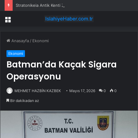
Stratonikeia Antik Kenti Ziyaretçi Akınına Uğradı
Menü
Anasayfa
/
Ekonomi
Ekonomi
Batman’da Kaçak Sigara
Operasyonu
MEHMET HAZBİN KAZBEK
Mayıs 17, 2026
0
0
Bir dakikadan az