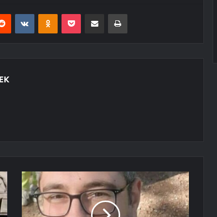
erest
Reddit
VKontakte
Odnoklassniki
Pocket
E-Posta ile paylaş
Yazdır
EK