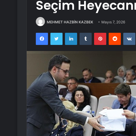
Seçim Heyecan
MEHMET HAZBİN KAZBEK
Mayıs 7, 2026
Facebook
Twitter
LinkedIn
Tumblr
Pinterest
Reddit