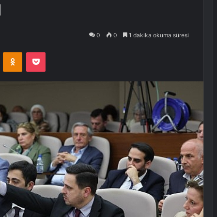
ı
0
0
1 dakika okuma süresi
VKontakte
Odnoklassniki
Pocket