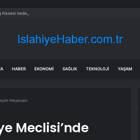
g hissesi neden bugün yükseliyor?
FA
HABER
EKONOMI
SAĞLIK
TEKNOLOJI
YAŞAM
Seçim Heyecanı
ye Meclisi’nde