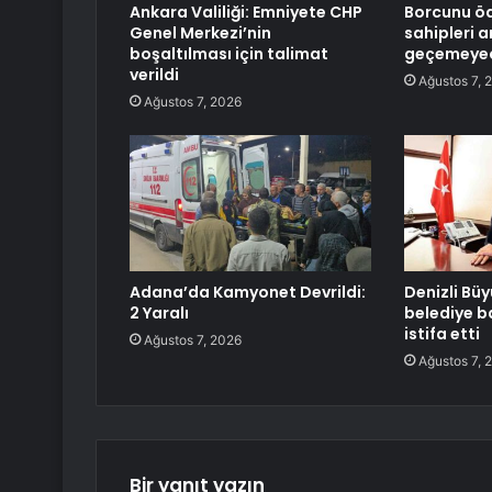
Ankara Valiliği: Emniyete CHP
Borcunu ö
Genel Merkezi’nin
sahipleri a
boşaltılması için talimat
geçemeye
verildi
Ağustos 7, 
Ağustos 7, 2026
Adana’da Kamyonet Devrildi:
Denizli Büy
2 Yaralı
belediye b
istifa etti
Ağustos 7, 2026
Ağustos 7, 
Bir yanıt yazın