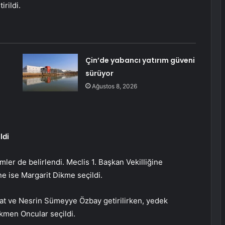
rildi.
Çin’de yabancı yatırım güveni
sürüyor
Ağustos 8, 2026
ldi
ler de belirlendi. Meclis 1. Başkan Vekilliğine
ne ise Margarit Dikme seçildi.
anat ve Nesrin Sümeyye Özbay getirilirken, yedek
kmen Oncular seçildi.