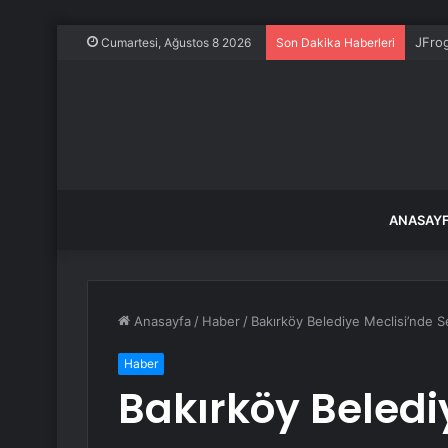
JFro
Cumartesi, Ağustos 8 2026
Son Dakika Haberleri
ANASAY
Anasayfa
/
Haber
/
Bakırköy Belediye Meclisi’nde 
Haber
Bakırköy Beledi