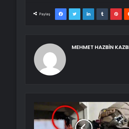
Facebook
Twitter
LinkedIn
Tumblr
Pint
Paylaş
MEHMET HAZBİN KAZB