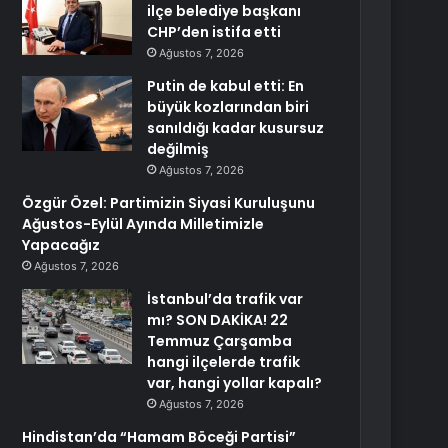
ilçe belediye başkanı
CHP’den istifa etti
Ağustos 7, 2026
Putin de kabul etti: En
büyük kozlarından biri
sanıldığı kadar kusursuz
değilmiş
Ağustos 7, 2026
Özgür Özel: Partimizin Siyasi Kuruluşunu
Ağustos-Eylül Ayında Milletimizle
Yapacağız
Ağustos 7, 2026
İstanbul’da trafik var
mı? SON DAKİKA! 22
Temmuz Çarşamba
hangi ilçelerde trafik
var, hangi yollar kapalı?
Ağustos 7, 2026
Hindistan’da “Hamam Böceği Partisi”