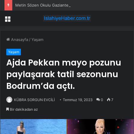
Metin Sözen Okulu Gaziantep’te kuruldu… Koruma kültürü yeni nesillere aktarılacak
Menü
Anasayfa
/
Yaşam
Yaşam
Ajda Pekkan mayo pozunu
paylaşarak tatil sezonunu
Bodrum’da açtı.
KÜBRA SORGUN EVCİLİ
Temmuz 19, 2023
0
7
Bir dakikadan az