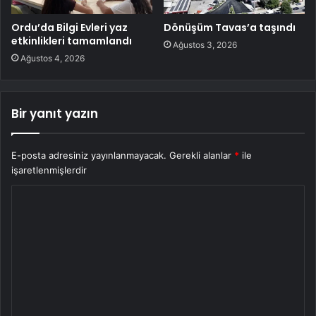
Ordu’da Bilgi Evleri yaz
Dönüşüm Tavas’a taşındı
etkinlikleri tamamlandı
Ağustos 3, 2026
Ağustos 4, 2026
Bir yanıt yazın
E-posta adresiniz yayınlanmayacak.
Gerekli alanlar
*
ile
işaretlenmişlerdir
Y
o
r
u
m
*