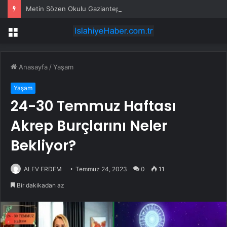
Metin Sözen Okulu Gaziantep’te kuruldu… Koruma kültürü yeni nesillere aktarılacak
Menü
Anasayfa
/
Yaşam
Yaşam
24-30 Temmuz Haftası
Akrep Burçlarını Neler
Bekliyor?
ALEV ERDEM
Temmuz 24, 2023
0
11
Bir dakikadan az