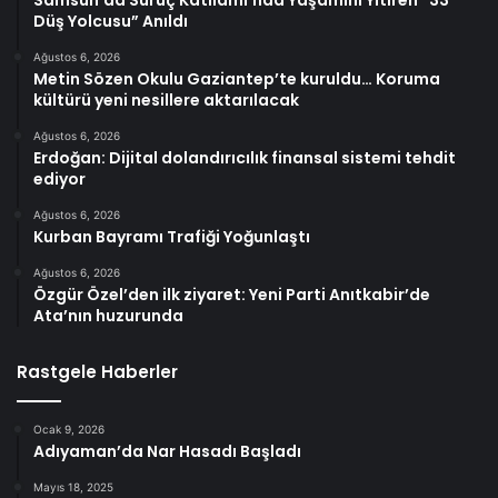
Samsun’da Suruç Katliamı’nda Yaşamını Yitiren “33
Düş Yolcusu” Anıldı
Ağustos 6, 2026
Metin Sözen Okulu Gaziantep’te kuruldu… Koruma
kültürü yeni nesillere aktarılacak
Ağustos 6, 2026
Erdoğan: Dijital dolandırıcılık finansal sistemi tehdit
ediyor
Ağustos 6, 2026
Kurban Bayramı Trafiği Yoğunlaştı
Ağustos 6, 2026
Özgür Özel’den ilk ziyaret: Yeni Parti Anıtkabir’de
Ata’nın huzurunda
Rastgele Haberler
Ocak 9, 2026
Adıyaman’da Nar Hasadı Başladı
Mayıs 18, 2025