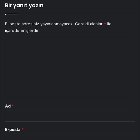
Bir yanıt yazın
E-posta adresiniz yayınlanmayacak.
Gerekli alanlar
*
ile
işaretlenmişlerdir
Y
o
r
u
m
*
Ad
*
E-posta
*