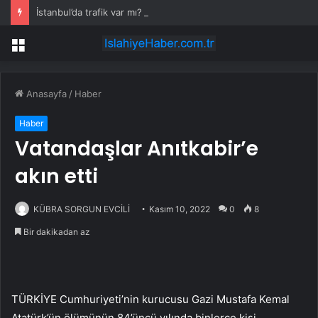
İstanbul’da trafik var mı? SON DAKİKA! 22 Temmuz Çarşamba hangi ilçelerde trafik var, hangi yollar kapalı?
Menü
Anasayfa
/
Haber
Haber
Vatandaşlar Anıtkabir’e
akın etti
KÜBRA SORGUN EVCİLİ
Kasım 10, 2022
0
8
Bir dakikadan az
TÜRKİYE Cumhuriyeti’nin kurucusu Gazi Mustafa Kemal
Atatürk’ün ölümünün 84’üncü yılında binlerce kişi,