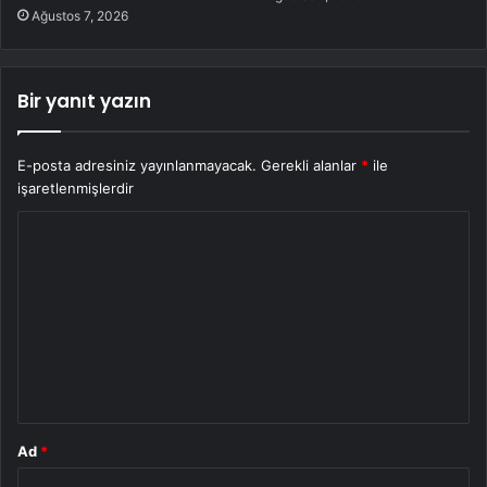
Ağustos 7, 2026
Bir yanıt yazın
E-posta adresiniz yayınlanmayacak.
Gerekli alanlar
*
ile
işaretlenmişlerdir
Y
o
r
u
m
*
Ad
*