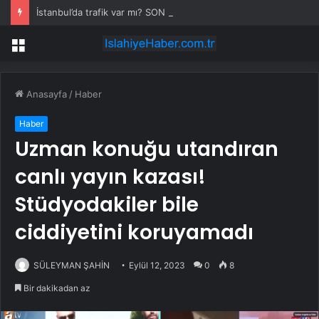
İstanbul’da trafik var mı? SON DAKİKA! 22 Temmuz Çarşamba hangi ilçelerde trafik var, hangi yollar kapalı?
Menü
Anasayfa
/
Haber
Haber
Uzman konuğu utandıran
canlı yayın kazası!
Stüdyodakiler bile
ciddiyetini koruyamadı
SÜLEYMAN ŞAHİN
Eylül 12, 2023
0
8
Bir dakikadan az