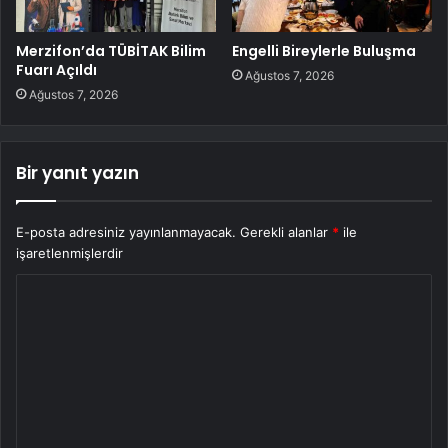
Merzifon’da TÜBİTAK Bilim
Engelli Bireylerle Buluşma
Fuarı Açıldı
Ağustos 7, 2026
Ağustos 7, 2026
Bir yanıt yazın
E-posta adresiniz yayınlanmayacak.
Gerekli alanlar
*
ile
işaretlenmişlerdir
Y
o
r
u
m
*