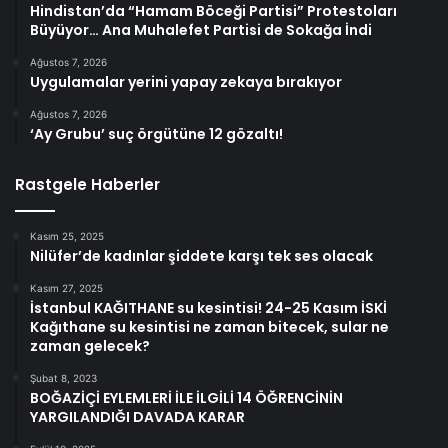
Hindistan’da “Hamam Böceği Partisi” Protestoları
Büyüyor… Ana Muhalefet Partisi de Sokağa İndi
Ağustos 7, 2026
Uygulamalar yerini yapay zekaya bırakıyor
Ağustos 7, 2026
‘Ay Grubu’ suç örgütüne 12 gözaltı!
Rastgele Haberler
Kasım 25, 2025
Nilüfer’de kadınlar şiddete karşı tek ses olacak
Kasım 27, 2025
İstanbul KAĞITHANE su kesintisi! 24-25 Kasım İSKİ
Kağıthane su kesintisi ne zaman bitecek, sular ne
zaman gelecek?
Şubat 8, 2023
BOĞAZİÇİ EYLEMLERİ İLE İLGİLİ 14 ÖĞRENCİNİN
YARGILANDIĞI DAVADA KARAR