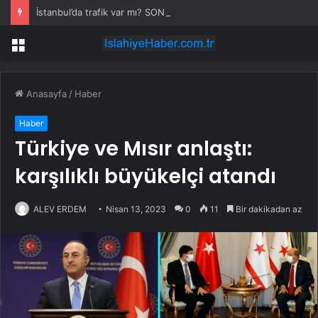
İstanbul’da trafik var mı? SON DAKİKA! 22 Temmuz Çarşamba hangi ilçelerde trafik var, hangi yollar kapalı?
Menü
Anasayfa
/
Haber
Haber
Türkiye ve Mısır anlaştı:
karşılıklı büyükelçi atandı
ALEV ERDEM
Nisan 13, 2023
0
11
Bir dakikadan az