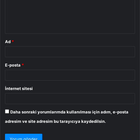
u
m
*
Ad
*
E-posta
*
İnternet sitesi
Daha sonraki yorumlarımda kullanılması için adım, e-posta
adresim ve site adresim bu tarayıcıya kaydedilsin.