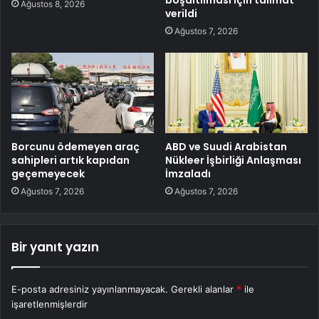
boşaltılması için talimat
Ağustos 8, 2026
verildi
Ağustos 7, 2026
Borcunu ödemeyen araç
ABD ve Suudi Arabistan
sahipleri artık kapıdan
Nükleer İşbirliği Anlaşması
geçemeyecek
İmzaladı
Ağustos 7, 2026
Ağustos 7, 2026
Bir yanıt yazın
E-posta adresiniz yayınlanmayacak.
Gerekli alanlar
*
ile
işaretlenmişlerdir