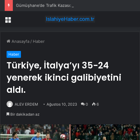
Gümüşhane’de Trafik Kazası: 3 Yaralı
Menü
Anasayfa
/
Haber
Haber
Türkiye, İtalya’yı 35-24
yenerek ikinci galibiyetini
aldı.
ALEV ERDEM
Ağustos 10, 2023
0
6
Bir dakikadan az