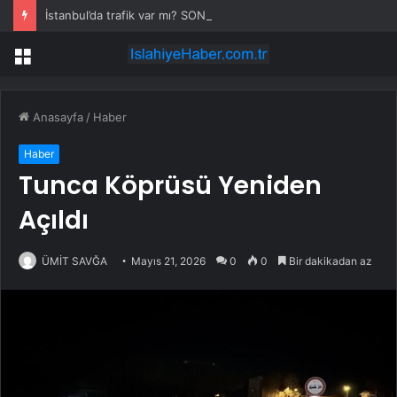
İstanbul’da trafik var mı? SON DAKİKA! 22 Temmuz Çarşamba hangi ilçelerde trafik var, hangi yollar kapalı?
Menü
Anasayfa
/
Haber
Haber
Tunca Köprüsü Yeniden
Açıldı
ÜMİT SAVĞA
Mayıs 21, 2026
0
0
Bir dakikadan az