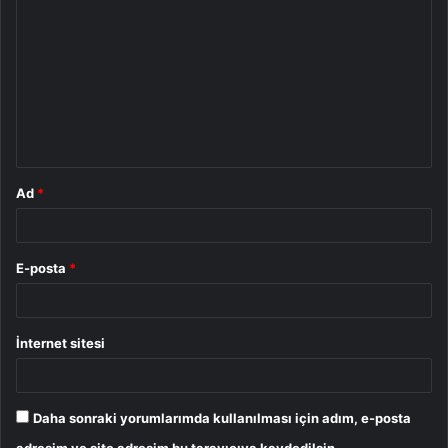
o
r
u
m
*
Ad
*
E-posta
*
İnternet sitesi
Daha sonraki yorumlarımda kullanılması için adım, e-posta
adresim ve site adresim bu tarayıcıya kaydedilsin.