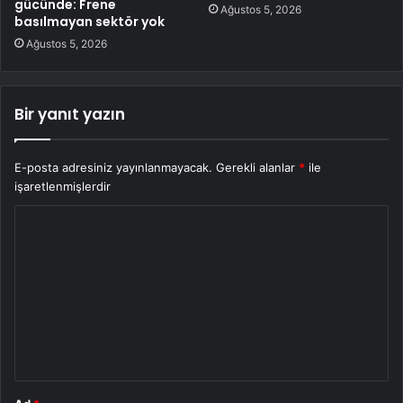
gücünde: Frene
Ağustos 5, 2026
basılmayan sektör yok
Ağustos 5, 2026
Bir yanıt yazın
E-posta adresiniz yayınlanmayacak.
Gerekli alanlar
*
ile
işaretlenmişlerdir
Y
o
r
u
m
*