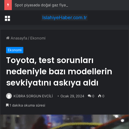
Spot piyasada doğal gaz fiyatları -26 Temmuz 2026
Menü
Anasayfa
/
Ekonomi
Ekonomi
Toyota, test sorunları
nedeniyle bazı modellerin
sevkiyatını askıya aldı
KÜBRA SORGUN EVCİLİ
Ocak 29, 2024
0
0
1 dakika okuma süresi