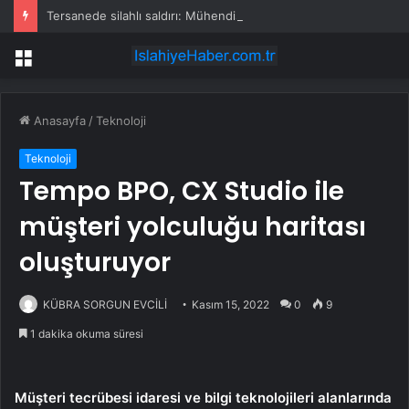
Tersanede silahlı saldırı: Mühendis, üretim müdürünü vurdu
Menü
Anasayfa
/
Teknoloji
Teknoloji
Tempo BPO, CX Studio ile
müşteri yolculuğu haritası
oluşturuyor
KÜBRA SORGUN EVCİLİ
Kasım 15, 2022
0
9
1 dakika okuma süresi
Müşteri tecrübesi idaresi ve bilgi teknolojileri alanlarında