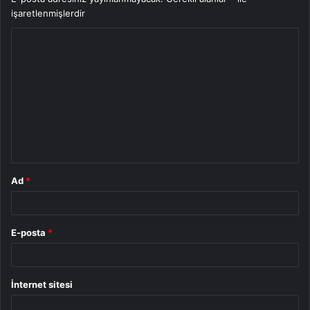
işaretlenmişlerdir
Y
o
r
u
m
*
Ad
*
E-posta
*
İnternet sitesi