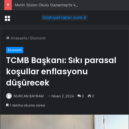
Metin Sözen Okulu Gaziantep’te kuruldu… Koruma kültürü yeni nesillere aktarılacak
Menü
Anasayfa
/
Ekonomi
Ekonomi
TCMB Başkanı: Sıkı parasal
koşullar enflasyonu
düşürecek
NURCAN BAYRAM
Nisan 2, 2024
0
0
1 dakika okuma süresi