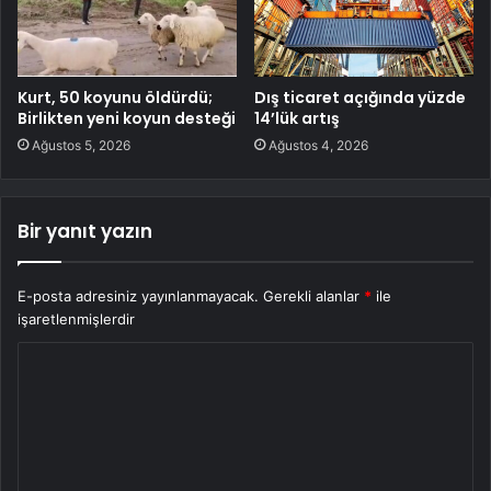
Kurt, 50 koyunu öldürdü;
Dış ticaret açığında yüzde
Birlikten yeni koyun desteği
14’lük artış
Ağustos 5, 2026
Ağustos 4, 2026
Bir yanıt yazın
E-posta adresiniz yayınlanmayacak.
Gerekli alanlar
*
ile
işaretlenmişlerdir
Y
o
r
u
m