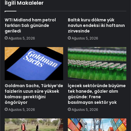
İlgili Makaleler
WTI Midland ham petrol
Baltık kuru dökme yük
farkları Salı gününde
navlun endeksi iki haftanın
geriledi
zirvesinde
Ağustos 5, 2026
Ağustos 5, 2026
Goldman Sachs, Türkiye’de
İçecek sektöründe büyüme
faizlerin uzun süre yüksek
tek hanede, gözler alım
kalması gerektiğini
gücünde: Frene
öngörüyor
basılmayan sektör yok
Ağustos 5, 2026
Ağustos 5, 2026