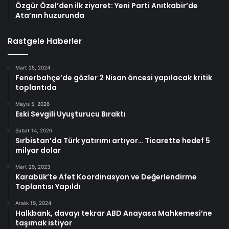
Özgür Özel’den ilk ziyaret: Yeni Parti Anıtkabir’de
Ata’nın huzurunda
Rastgele Haberler
Mart 25, 2024
Fenerbahçe’de gözler 2 Nisan öncesi yapılacak kritik
toplantıda
Mayıs 5, 2026
Eski Sevgili Uyuşturucu Bıraktı
Şubat 14, 2026
Sırbistan’da Türk yatırımı artıyor… Ticarette hedef 5
milyar dolar
Mart 29, 2023
Karabük’te Afet Koordinasyon ve Değerlendirme
Toplantısı Yapıldı
Aralık 19, 2024
Halkbank, davayı tekrar ABD Anayasa Mahkemesi’ne
taşımak istiyor