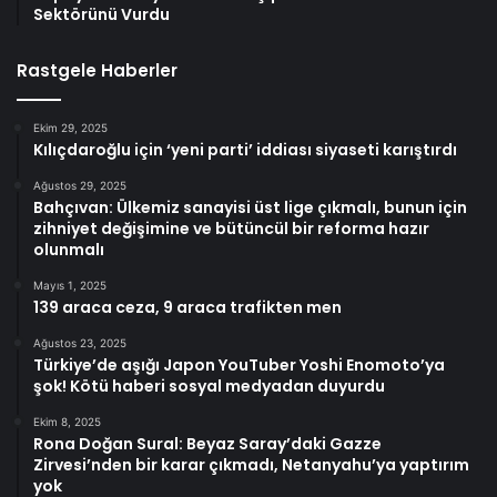
Sektörünü Vurdu
Rastgele Haberler
Ekim 29, 2025
Kılıçdaroğlu için ‘yeni parti’ iddiası siyaseti karıştırdı
Ağustos 29, 2025
Bahçıvan: Ülkemiz sanayisi üst lige çıkmalı, bunun için
zihniyet değişimine ve bütüncül bir reforma hazır
olunmalı
Mayıs 1, 2025
139 araca ceza, 9 araca trafikten men
Ağustos 23, 2025
Türkiye’de aşığı Japon YouTuber Yoshi Enomoto’ya
şok! Kötü haberi sosyal medyadan duyurdu
Ekim 8, 2025
Rona Doğan Sural: Beyaz Saray’daki Gazze
Zirvesi’nden bir karar çıkmadı, Netanyahu’ya yaptırım
yok