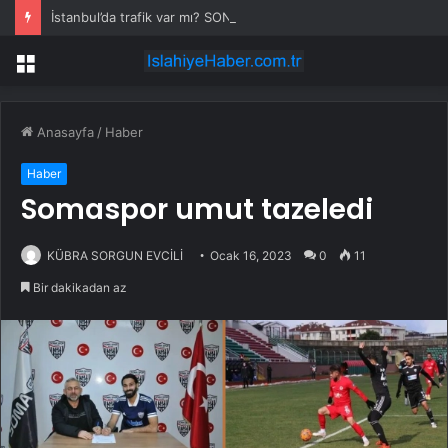
İstanbul’da trafik var mı? SON DAKİKA! 22 Temmuz Çarşamba hangi ilçelerde trafik var, hangi yollar kapalı?
Menü
Anasayfa
/
Haber
Haber
Somaspor umut tazeledi
KÜBRA SORGUN EVCİLİ
Ocak 16, 2023
0
11
Bir dakikadan az