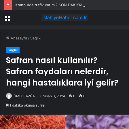
İstanbul’da trafik var mı? SON DAKİKA! 22 Temmuz Çarşamba hangi ilçelerde trafik var, hangi yollar kapalı?
Menü
Anasayfa
/
Sağlık
Sağlık
Safran nasıl kullanılır?
Safran faydaları nelerdir,
hangi hastalıklara iyi gelir?
ÜMİT SAVĞA
Nisan 3, 2024
0
0
1 dakika okuma süresi