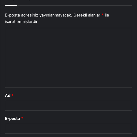
E-posta adresiniz yayınlanmayacak.
Gerekli alanlar
*
ile
işaretlenmişlerdir
Y
o
r
u
m
*
Ad
*
E-posta
*