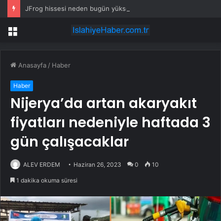
JFrog hissesi neden bugün yükseliyor?
Menü
Anasayfa
/
Haber
Haber
Nijerya’da artan akaryakıt
fiyatları nedeniyle haftada 3
gün çalışacaklar
ALEV ERDEM
Haziran 26, 2023
0
10
1 dakika okuma süresi