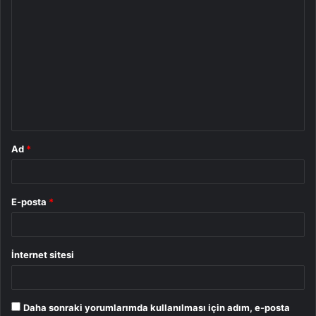
Y
o
r
u
m
*
Ad
*
E-posta
*
İnternet sitesi
Daha sonraki yorumlarımda kullanılması için adım, e-posta