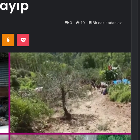
 kayıp
0
10
Bir dakikadan az
VKontakte
Odnoklassniki
Pocket