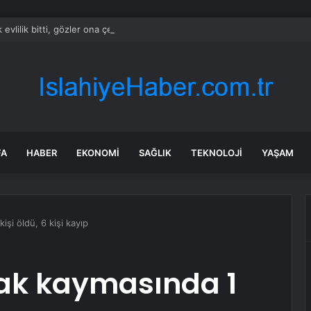
ık evlilik bitti, gözler ona çevrildi: Yasak aşk iddiaları sonrası Seray Kaya’d
FA
HABER
EKONOMI
SAĞLIK
TEKNOLOJI
YAŞAM
işi öldü, 6 kişi kayıp
rak kaymasında 1