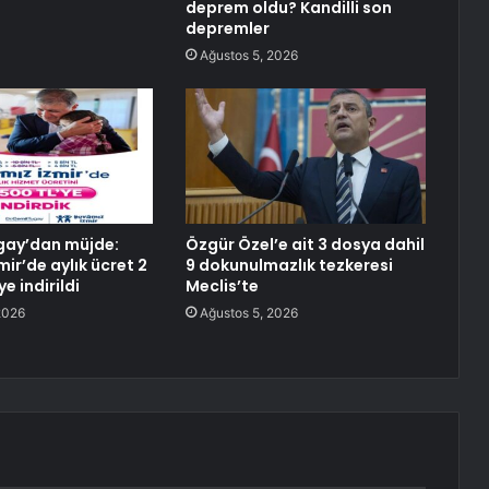
deprem oldu? Kandilli son
depremler
Ağustos 5, 2026
gay’dan müjde:
Özgür Özel’e ait 3 dosya dahil
ir’de aylık ücret 2
9 dokunulmazlık tezkeresi
e indirildi
Meclis’te
2026
Ağustos 5, 2026