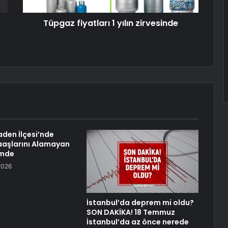
Tüpgaz fiyatları 1 yılın zirvesinde
aden İlçesi’nde
aaşlarını Alamayan
emde
2026
İstanbul’da deprem mi oldu?
SON DAKİKA! 18 Temmuz
İstanbul’da az önce nerede