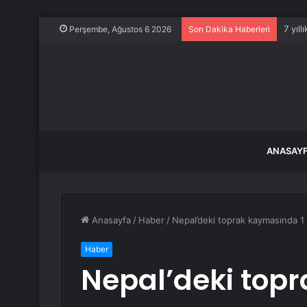
7 yıll
Perşembe, Ağustos 6 2026
Son Dakika Haberleri
ANASAY
Anasayfa
/
Haber
/
Nepal’deki toprak kaymasında 1 k
Haber
Nepal’deki top