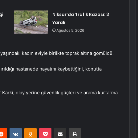
ği
Niksar’da Trafik Kazası: 3
Yaralı
Ağustos 5, 2026
aşındaki kadın eviyle birlikte toprak altına gömüldü.
dırıldığı hastanede hayatını kaybettiğini, konutta
arki, olay yerine güvenlik güçleri ve arama kurtarma
erest
Reddit
VKontakte
Odnoklassniki
Pocket
E-Posta ile paylaş
Yazdır