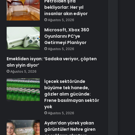
Petrolden şifa
bekliyorlar: Her yıl
insanlar akın ediyor
Ağustos 5, 2026
Microsoft, Xbox 360
Oyunlarını PC’ye
Getirmeyi Planlıyor
Ağustos 5, 2026
Emekliden isyan: ‘Sadaka veriyor, çöpten
alın yiyin diyor’
Ağustos 5, 2026
İçecek sektöründe
büyüme tek hanede,
gözler alım gücünde:
Frene basılmayan sektör
yok
Ağustos 5, 2026
Aydın’dan yürek yakan
görüntüler! Nehre giren