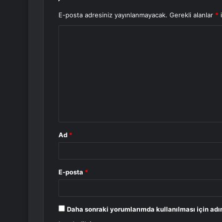
E-posta adresiniz yayınlanmayacak.
Gerekli alanlar
*
i
Y
o
r
u
m
*
Ad
*
E-posta
*
Daha sonraki yorumlarımda kullanılması için adı