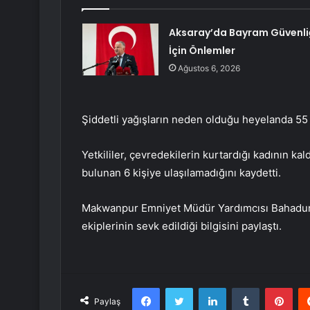
Aksaray’da Bayram Güvenli
İçin Önlemler
Ağustos 6, 2026
Şiddetli yağışların neden olduğu heyelanda 55 y
Yetkililer, çevredekilerin kurtardığı kadının kal
bulunan 6 kişiye ulaşılamadığını kaydetti.
Makwanpur Emniyet Müdür Yardımcısı Bahadur K
ekiplerinin sevk edildiği bilgisini paylaştı.
Facebook
Twitter
LinkedIn
Tumblr
Pint
Paylaş