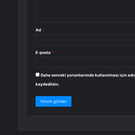
m
*
Ad
*
E-posta
*
Daha sonraki yorumlarımda kullanılması için adı
kaydedilsin.