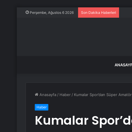
Metin
Perşembe, Ağustos 6 2026
Son Dakika Haberleri
ANASAY
Anasayfa
/
Haber
/
Kumalar Spor’dan Süper Amatör 
Haber
Kumalar Spor’d