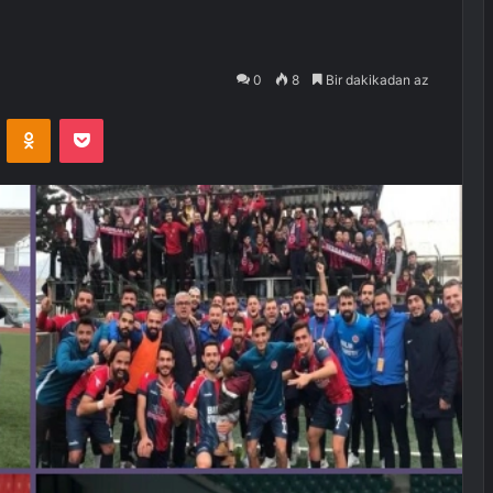
0
8
Bir dakikadan az
VKontakte
Odnoklassniki
Pocket