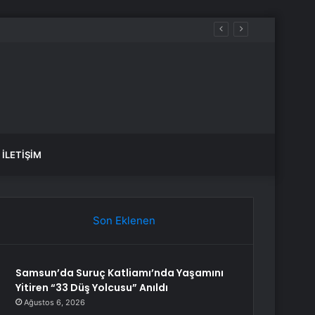
ılacak
İLETIŞIM
Son Eklenen
Samsun’da Suruç Katliamı’nda Yaşamını
Yitiren “33 Düş Yolcusu” Anıldı
Ağustos 6, 2026