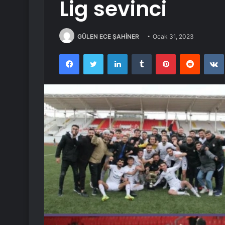
Lig sevinci
GÜLEN ECE ŞAHİNER
Ocak 31, 2023
Facebook
Twitter
LinkedIn
Tumblr
Pinterest
Reddit