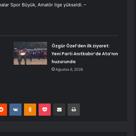
alar Spor Büyük, Amatör lige yükseldi. –
Özgür Özel’den ilk ziyaret:
Yeni Parti Anıtkabir’de Ata’nın
huzurunda
Ağustos 6, 2026
erest
Reddit
VKontakte
Odnoklassniki
Pocket
E-Posta ile paylaş
Yazdır