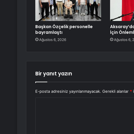
Başkan Özçelik personelle
Aksaray’da
bayramlaştı
İçin Önlem
Ağustos 6, 2026
Ağustos 6, 
Bir yanıt yazın
E-posta adresiniz yayınlanmayacak.
Gerekli alanlar
*
i
Y
o
r
u