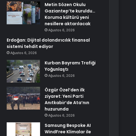
Metin Sözen Okulu
Gaziantep’te kuruldu…
Koruma kültürü yeni
nesillere aktarılacak
Ağustos 6, 2026
Erdoğan: Dijital dolandırıcılık finansal
sistemi tehdit ediyor
Ağustos 6, 2026
Kurban Bayramı Trafiği
Yoğunlaştı
Ağustos 6, 2026
Özgür Özel’den ilk
ziyaret: Yeni Parti
Anıtkabir’de Ata’nın
huzurunda
Ağustos 6, 2026
Samsung Bespoke AI
WindFree Klimalar ile