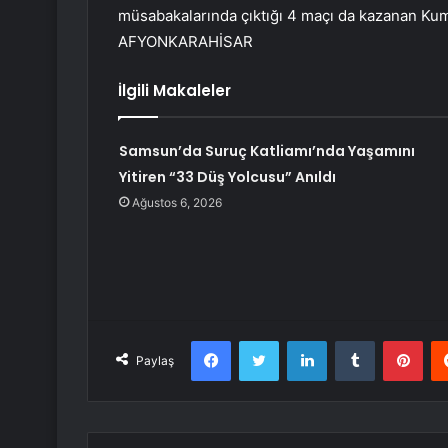
müsabakalarında çıktığı 4 maçı da kazanan Kum
AFYONKARAHİSAR
İlgili Makaleler
Samsun’da Suruç Katliamı’nda Yaşamını
Yitiren “33 Düş Yolcusu” Anıldı
Ağustos 6, 2026
Facebook
Twitter
LinkedIn
Tumblr
Pint
Paylaş