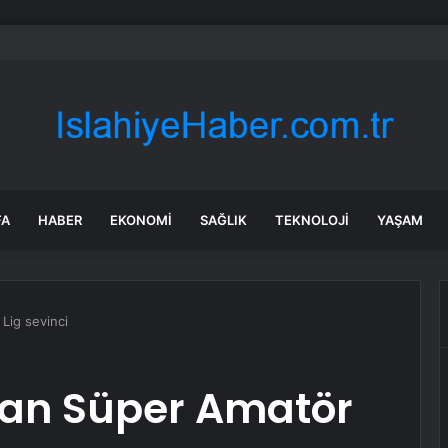
 Sözen Okulu Gaziantep’te kuruldu… Koruma kültürü yeni nesillere aktar
FA
HABER
EKONOMI
SAĞLIK
TEKNOLOJI
YAŞAM
Lig sevinci
an Süper Amatör