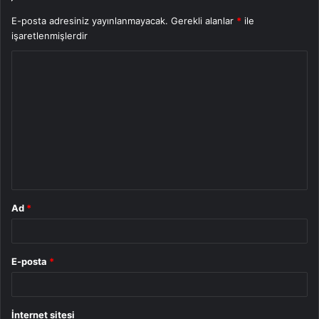
E-posta adresiniz yayınlanmayacak.
Gerekli alanlar
*
ile
işaretlenmişlerdir
Y
o
r
u
m
*
Ad
*
E-posta
*
İnternet sitesi