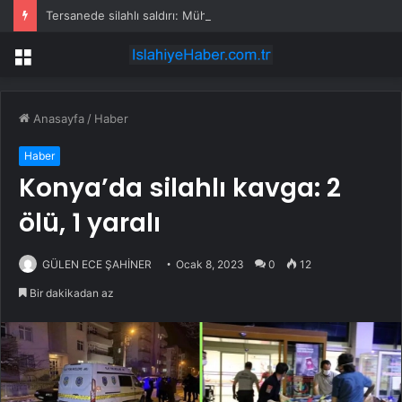
Tersanede silahlı saldırı: Mühendis, üretim müdürünü vurdu
Menü
Anasayfa
/
Haber
Haber
Konya’da silahlı kavga: 2
ölü, 1 yaralı
GÜLEN ECE ŞAHİNER
Ocak 8, 2023
0
12
Bir dakikadan az