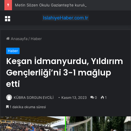
Metin Sözen Okulu Gaziantep’te kuruldu… Koruma kültürü yeni nesillere aktarılacak
Menü
Anasayfa
/
Haber
Haber
Keşan İdmanyurdu, Yıldırım
Gençlerliği’ni 3-1 mağlup
etti
KÜBRA SORGUN EVCİLİ
Kasım 13, 2023
0
1
1 dakika okuma süresi