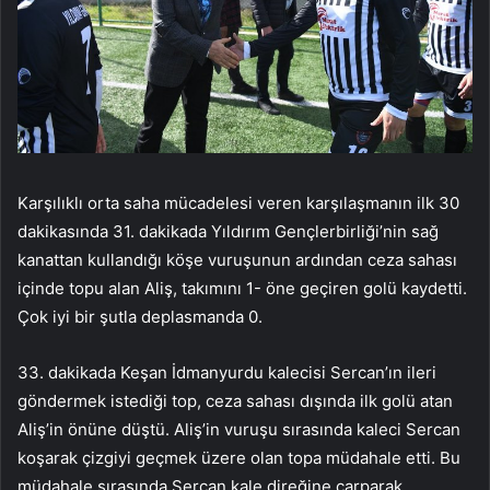
Karşılıklı orta saha mücadelesi veren karşılaşmanın ilk 30
dakikasında 31. dakikada Yıldırım Gençlerbirliği’nin sağ
kanattan kullandığı köşe vuruşunun ardından ceza sahası
içinde topu alan Aliş, takımını 1- öne geçiren golü kaydetti.
Çok iyi bir şutla deplasmanda 0.
33. dakikada Keşan İdmanyurdu kalecisi Sercan’ın ileri
göndermek istediği top, ceza sahası dışında ilk golü atan
Aliş’in önüne düştü. Aliş’in vuruşu sırasında kaleci Sercan
koşarak çizgiyi geçmek üzere olan topa müdahale etti. Bu
müdahale sırasında Sercan kale direğine çarparak