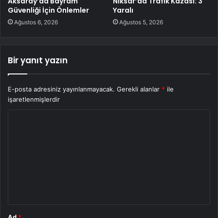
Aksaray’da Bayram
Niksar’da Trafik Kazası: 3
Güvenliği İçin Önlemler
Yaralı
Ağustos 6, 2026
Ağustos 5, 2026
Bir yanıt yazın
E-posta adresiniz yayınlanmayacak.
Gerekli alanlar
*
ile
işaretlenmişlerdir
Y
o
r
u
m
*
Ad
*