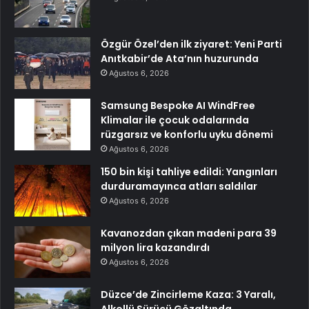
Özgür Özel’den ilk ziyaret: Yeni Parti
Anıtkabir’de Ata’nın huzurunda
Ağustos 6, 2026
Samsung Bespoke AI WindFree
Klimalar ile çocuk odalarında
rüzgarsız ve konforlu uyku dönemi
Ağustos 6, 2026
150 bin kişi tahliye edildi: Yangınları
durduramayınca atları saldılar
Ağustos 6, 2026
Kavanozdan çıkan madeni para 39
milyon lira kazandırdı
Ağustos 6, 2026
Düzce’de Zincirleme Kaza: 3 Yaralı,
Alkollü Sürücü Gözaltında