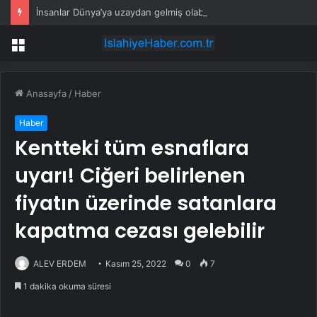
İnsanlar Dünya’ya uzaydan gelmiş olabilir: Her şey böyle başlamış
Menü
Anasayfa
/
Haber
Haber
Kentteki tüm esnaflara
uyarı! Ciğeri belirlenen
fiyatın üzerinde satanlara
kapatma cezası gelebilir
ALEV ERDEM
Kasım 25, 2022
0
7
1 dakika okuma süresi