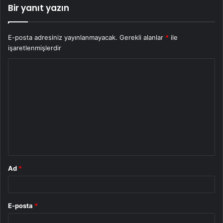
Bir yanıt yazın
E-posta adresiniz yayınlanmayacak.
Gerekli alanlar
*
ile
işaretlenmişlerdir
Y
o
r
u
m
*
Ad
*
E-posta
*