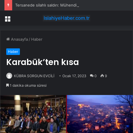
Tersanede silahlı saldırı: Mühendis, üretim müdürünü vurdu
Menü
Anasayfa
/
Haber
Haber
Karabük’ten kısa
KÜBRA SORGUN EVCİLİ
Ocak 17, 2023
0
9
1 dakika okuma süresi