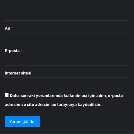
m
*
Ad
*
E-posta
*
İnternet sitesi
Daha sonraki yorumlarımda kullanılması için adım, e-posta
adresim ve site adresim bu tarayıcıya kaydedilsin.