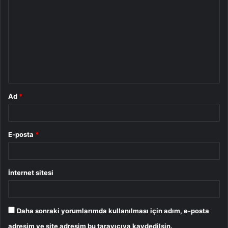
o
r
u
m
*
Ad
*
E-posta
*
İnternet sitesi
Daha sonraki yorumlarımda kullanılması için adım, e-posta
adresim ve site adresim bu tarayıcıya kaydedilsin.