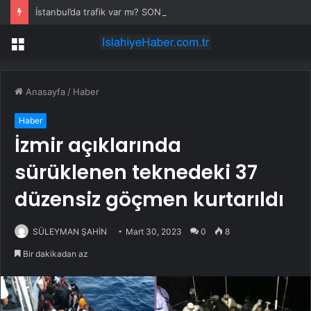
İstanbul’da trafik var mı? SON DAKİKA! 22 Temmuz Çarşamba hangi ilçelerde trafik var, hangi yollar kapalı?
Menü
Anasayfa
/
Haber
Haber
İzmir açıklarında
sürüklenen teknedeki 37
düzensiz göçmen kurtarıldı
SÜLEYMAN ŞAHİN
Mart 30, 2023
0
8
Bir dakikadan az