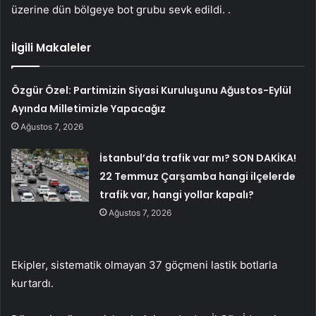
üzerine dün bölgeye bot grubu sevk edildi. .
İlgili Makaleler
Özgür Özel: Partimizin Siyasi Kuruluşunu Ağustos-Eylül
Ayında Milletimizle Yapacağız
Ağustos 7, 2026
İstanbul’da trafik var mı? SON DAKİKA!
22 Temmuz Çarşamba hangi ilçelerde
trafik var, hangi yollar kapalı?
Ağustos 7, 2026
Ekipler, sistematik olmayan 37 göçmeni lastik botlarla
kurtardı.