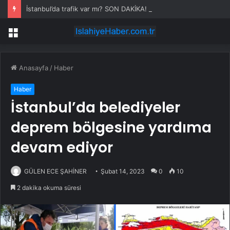
İstanbul’da trafik var mı? SON DAKİKA! 22 Temmuz Çarşamba hangi ilçelerde trafik var, hangi yollar kapalı?
Menü
Anasayfa
/
Haber
Haber
İstanbul’da belediyeler
deprem bölgesine yardıma
devam ediyor
GÜLEN ECE ŞAHİNER
Şubat 14, 2023
0
10
2 dakika okuma süresi