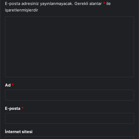
E-posta adresiniz yayınlanmayacak.
Gerekli alanlar
*
ile
işaretlenmişlerdir
Y
o
r
u
m
*
Ad
*
E-posta
*
İnternet sitesi