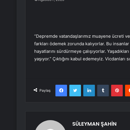
“Depremde vatandaşlarımız muayene ücreti ve ha
farkları ödemek zorunda kalıyorlar. Bu insanlar 
hayatlarını sürdürmeye çalışıyorlar. Yaşadıkları
yaşıyor.” Çıktığını kabul edemeyiz. Vicdanları s
Facebook
Twitter
LinkedIn
Tumblr
Pint
Paylaş
SÜLEYMAN ŞAHİN