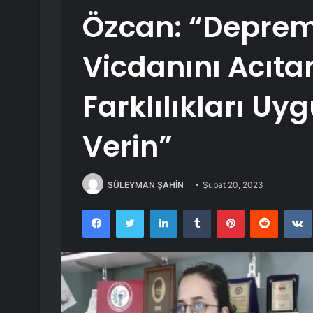
Özcan: “Deprem
Vicdanını Acıtan
Farklılıkları U
Verin”
SÜLEYMAN ŞAHİN
Şubat 20, 2023
Facebook
Twitter
LinkedIn
Tumblr
Pinterest
Reddit