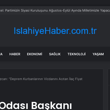
da trafik var mı? SON DAKİKA! 22 Temmuz Çarşamba hangi ilçelerde trafik 
FA
HABER
EKONOMI
SAĞLIK
TEKNOLOJI
YAŞAM
zcan: “Deprem Kurbanlarının Vicdanını Acıtan İlaç Fiyat
 Odası Başkanı