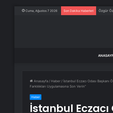
İstanbul’
Cuma, Ağustos 7 2026
Son Dakika Haberleri
ANASAY
Anasayfa
/
Haber
/
İstanbul Eczacı Odası Başkanı Ö
Farklılıkları Uygulamasına Son Verin”
Haber
İstanbul Eczacı