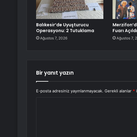
Balıkesir’de Uyuşturucu
Merzifon’d
Operasyonu: 2 Tutuklama
Fuarı Açıld
Ağustos 7, 2026
Ağustos 7, 
Bir yanıt yazın
E-posta adresiniz yayınlanmayacak.
Gerekli alanlar
*
i
Y
o
r
u