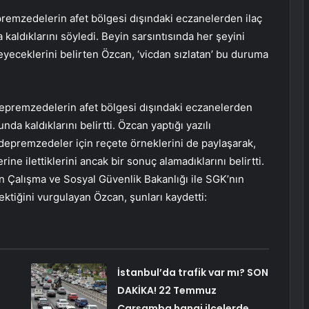
remzedelerin afet bölgesi dışındaki eczanelerden ilaç
kaldıklarını söyledi. Beyin sarsıntısında her şeyini
eyeceklerini belirten Özcan, ‘vicdan sızlatan’ bu duruma
 depremzedelerin afet bölgesi dışındaki eczanelerden
nda kaldıklarını belirtti. Özcan yaptığı yazılı
u depremzedeler için reçete örneklerini de paylaşarak,
e ilettiklerini ancak bir sonuç alamadıklarını belirtti.
in Çalışma ve Sosyal Güvenlik Bakanlığı ile SGK’nın
ktiğini vurgulayan Özcan, şunları kaydetti:
İstanbul’da trafik var mı? SON
DAKİKA! 22 Temmuz
Çarşamba hangi ilçelerde