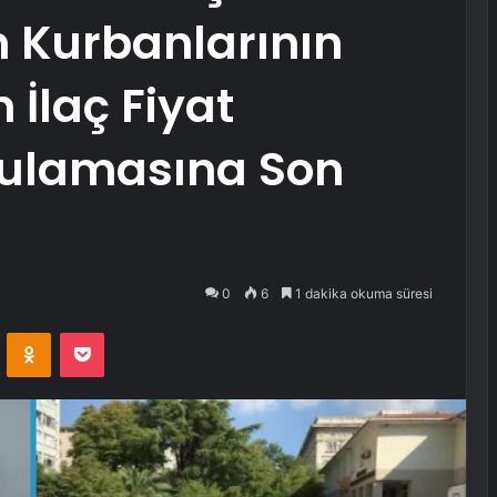
 Kurbanlarının
 İlaç Fiyat
ygulamasına Son
0
6
1 dakika okuma süresi
VKontakte
Odnoklassniki
Pocket