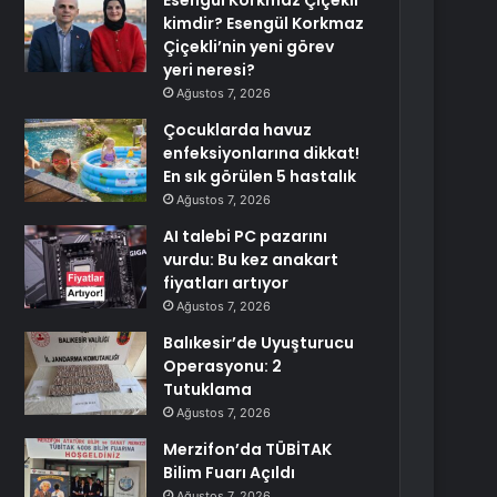
Esengül Korkmaz Çiçekli
kimdir? Esengül Korkmaz
Çiçekli’nin yeni görev
yeri neresi?
Ağustos 7, 2026
Çocuklarda havuz
enfeksiyonlarına dikkat!
En sık görülen 5 hastalık
Ağustos 7, 2026
AI talebi PC pazarını
vurdu: Bu kez anakart
fiyatları artıyor
Ağustos 7, 2026
Balıkesir’de Uyuşturucu
Operasyonu: 2
Tutuklama
Ağustos 7, 2026
Merzifon’da TÜBİTAK
Bilim Fuarı Açıldı
Ağustos 7, 2026