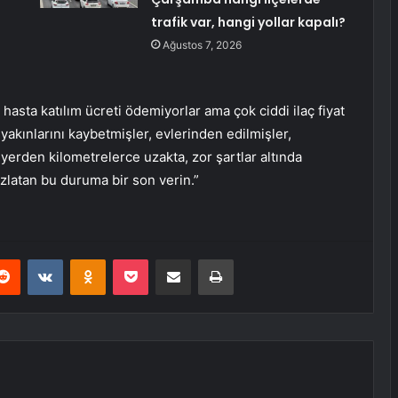
trafik var, hangi yollar kapalı?
Ağustos 7, 2026
sta katılım ücreti ödemiyorlar ama çok ciddi ilaç fiyat
yakınlarını kaybetmişler, evlerinden edilmişler,
 yerden kilometrelerce uzakta, zor şartlar altında
ızlatan bu duruma bir son verin.”
erest
Reddit
VKontakte
Odnoklassniki
Pocket
E-Posta ile paylaş
Yazdır