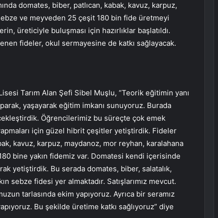
mında domates, biber, patlıcan, kabak, kavuz, karpuz,
sebze ve meyveden 25 çeşit 180 bin fide üretmeyi
rin, üreticiyle buluşması için hazırlıklar başlatıldı.
flenen fideler, okul sermayesine de katkı sağlayacak.
sesi Tarım Alan Şefi Sibel Muşlu, “Teorik eğitimin yanı
yaparak, yaşayarak eğitim imkanı sunuyoruz. Burada
rçekleştirdik. Öğrencilerimiz bu süreçte çok emek
yapmaları için güzel hibrit çeşitler yetiştirdik. Fideler
kabak, kavuz, karpuz, maydanoz, mor reyhan, karalahana
 180 bine yakın fidemiz var. Domatesi kendi içerisinde
arak yetiştirdik. Bu serada domates, biber, salatalık,
kın sebze fidesi yer almaktadır. Satışlarımız mevcut.
umuzun tarlasında ekim yapıyoruz. Ayrıca bir seramız
yapıyoruz. Bu şekilde üretime katkı sağlıyoruz” diye