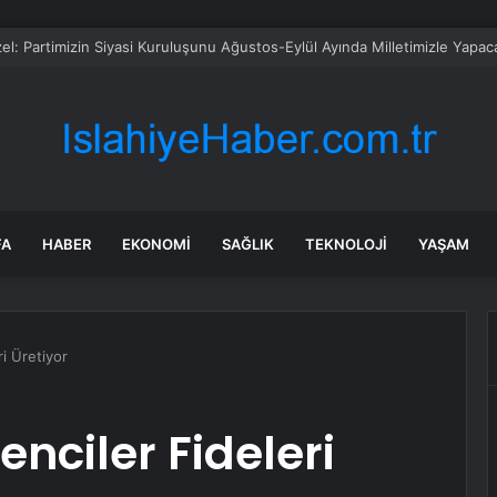
da trafik var mı? SON DAKİKA! 22 Temmuz Çarşamba hangi ilçelerde trafik 
FA
HABER
EKONOMI
SAĞLIK
TEKNOLOJI
YAŞAM
ri Üretiyor
nciler Fideleri