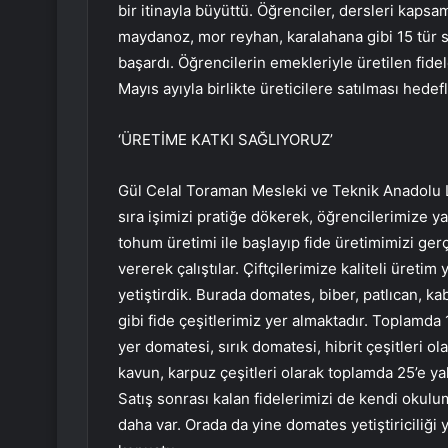
bir itinayla büyüttü. Öğrenciler, dersleri kapsa
maydanoz, mor reyhan, karalahana gibi 15 tür 
başardı. Öğrencilerin emekleriyle üretilen fidele
Mayıs ayıyla birlikte üreticilere satılması hede
‘ÜRETİME KATKI SAĞLIYORUZ’
Gül Celal Toraman Mesleki ve Teknik Anadolu Li
sıra işimizi pratiğe dökerek, öğrencilerimize 
tohum üretimi ile başlayıp fide üretimimizi ge
vererek çalıştılar. Çiftçilerimize kaliteli üretim 
yetiştirdik. Burada domates, biber, patlıcan, 
gibi fide çeşitlerimiz yer almaktadır. Toplamda
yer domatesi, sırık domatesi, hibrit çeşitleri ol
kavun, karpuz çeşitleri olarak toplamda 25’e ya
Satış sonrası kalan fidelerimizi de kendi okul
daha var. Orada da yine domates yetiştiriciliği 