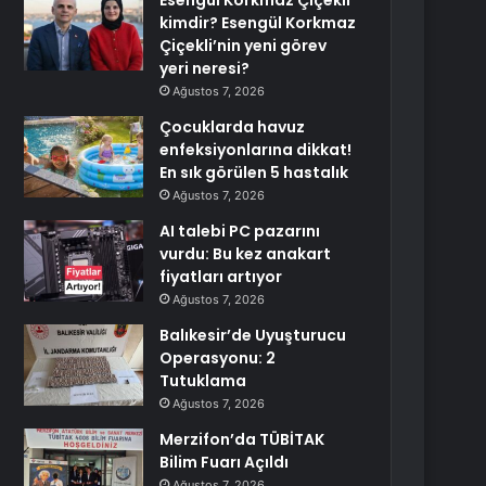
Esengül Korkmaz Çiçekli
kimdir? Esengül Korkmaz
Çiçekli’nin yeni görev
yeri neresi?
Ağustos 7, 2026
Çocuklarda havuz
enfeksiyonlarına dikkat!
En sık görülen 5 hastalık
Ağustos 7, 2026
AI talebi PC pazarını
vurdu: Bu kez anakart
fiyatları artıyor
Ağustos 7, 2026
Balıkesir’de Uyuşturucu
Operasyonu: 2
Tutuklama
Ağustos 7, 2026
Merzifon’da TÜBİTAK
Bilim Fuarı Açıldı
Ağustos 7, 2026