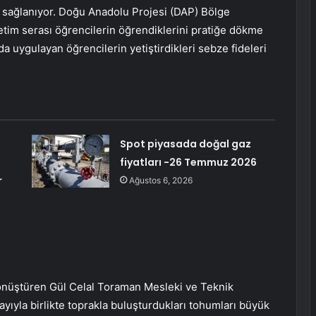
ar sağlanıyor. Doğu Anadolu Projesi (DAP) Bölge
retim serası öğrencilerin öğrendiklerini pratiğe dökme
a uygulayan öğrencilerin yetiştirdikleri sebze fideleri
Spot piyasada doğal gaz
fiyatları -26 Temmuz 2026
r
Ağustos 6, 2026
önüştüren Gül Celal Toraman Mesleki ve Teknik
yıyla birlikte toprakla buluşturdukları tohumları büyük