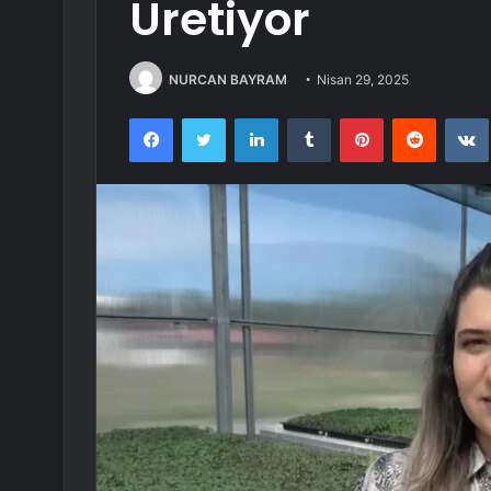
Üretiyor
NURCAN BAYRAM
Nisan 29, 2025
Facebook
Twitter
LinkedIn
Tumblr
Pinterest
Reddit