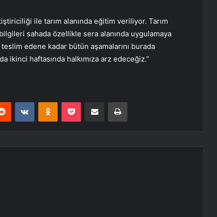
iriciliği ile tarım alanında eğitim veriliyor. Tarım
bilgileri sahada özellikle sera alanında uygulamaya
e teslim edene kadar bütün aşamalarını burada
da ikinci haftasında halkımıza arz edeceğiz.”
erest
Reddit
VKontakte
Odnoklassniki
Pocket
E-Posta ile paylaş
Yazdır