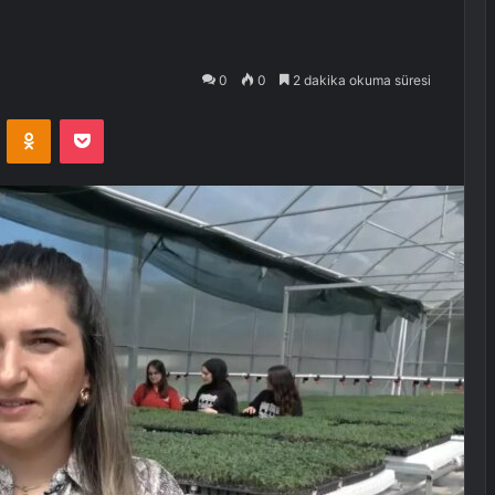
0
0
2 dakika okuma süresi
VKontakte
Odnoklassniki
Pocket