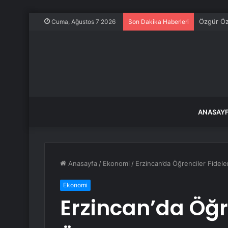
İstanbul’
Cuma, Ağustos 7 2026
Son Dakika Haberleri
ANASAY
Anasayfa
/
Ekonomi
/
Erzincan’da Öğrenciler Fidele
Ekonomi
Erzincan’da Öğre