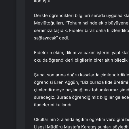
konuştu.
Derste öğrendikleri bilgileri serada uyguladıklar
Mevlütoğulları, “Tohum halinde ekip büyüyene k
seramıza taşıdık. Fideler biraz daha filizlendi
sağlayacak” dedi.
Fidelerin ekim, dikim ve bakım işlerini yaptıkla
okulda öğrendikleri bilgilerin birer altın bilezik
Şubat sonlarına doğru kasalarda çimlendirdikleri
öğrencisi Eren Ağgün, “Biz burada fide üretimi
çimlendirmeye başladığımız tohumlarımız şimdi ye
süreceğiz. Burada öğrendiğimiz bilgiler gelece
ifadelerini kullandı.
Okullarının 3 alanda eğitim öğretim verdiğini 
Lisesi Müdürü Mustafa Karataş şunları söyledi: