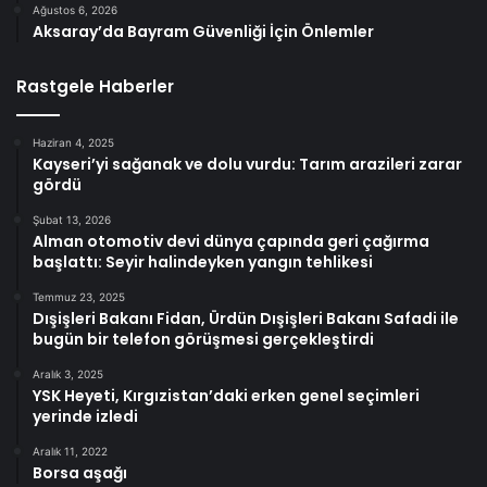
Ağustos 6, 2026
Aksaray’da Bayram Güvenliği İçin Önlemler
Rastgele Haberler
Haziran 4, 2025
Kayseri’yi sağanak ve dolu vurdu: Tarım arazileri zarar
gördü
Şubat 13, 2026
Alman otomotiv devi dünya çapında geri çağırma
başlattı: Seyir halindeyken yangın tehlikesi
Temmuz 23, 2025
Dışişleri Bakanı Fidan, Ürdün Dışişleri Bakanı Safadi ile
bugün bir telefon görüşmesi gerçekleştirdi
Aralık 3, 2025
YSK Heyeti, Kırgızistan’daki erken genel seçimleri
yerinde izledi
Aralık 11, 2022
Borsa aşağı