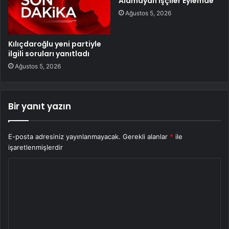
Alamayan İşçiler Eylemde
Ağustos 5, 2026
Kılıçdaroğlu yeni partiyle
ilgili soruları yanıtladı
Ağustos 5, 2026
Bir yanıt yazın
E-posta adresiniz yayınlanmayacak.
Gerekli alanlar
*
ile
işaretlenmişlerdir
Y
o
r
u
m