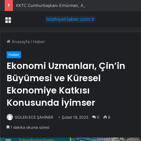
KKTC Cumhurbaşkanı Erhürman, Azerbaycan Dostluk Grubu Başkanları ve Heyetlerini Kabul Etti
Menü
Anasayfa
/
Haber
Haber
Ekonomi Uzmanları, Çin’in
Büyümesi ve Küresel
Ekonomiye Katkısı
Konusunda İyimser
GÜLEN ECE ŞAHİNER
Şubat 19, 2023
0
8
1 dakika okuma süresi