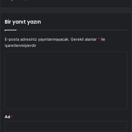
Bir yanıt yazın
E-posta adresiniz yayınlanmayacak.
Gerekli alanlar
*
ile
işaretlenmişlerdir
Y
o
r
u
m
*
Ad
*