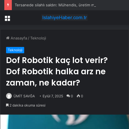
Tersanede silahlı saldırı: Mühendis, üretim müdürünü vurdu
Menü
Anasayfa
/
Teknoloji
Teknoloji
Dof Robotik kaç lot verir?
Dof Robotik halka arz ne
zaman, ne kadar?
ÜMİT SAVĞA
Eylül 7, 2025
0
0
2 dakika okuma süresi