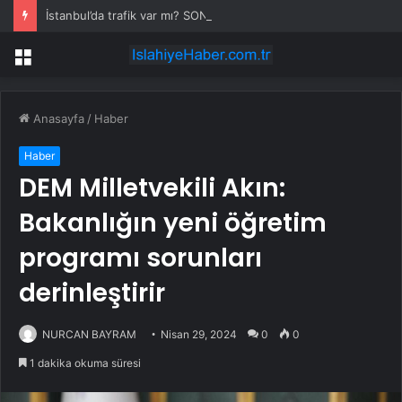
İstanbul’da trafik var mı? SON DAKİKA! 22 Temmuz Çarşamba hangi ilçelerde trafik var, hangi yollar kapalı?
Menü
Anasayfa
/
Haber
Haber
DEM Milletvekili Akın:
Bakanlığın yeni öğretim
programı sorunları
derinleştirir
NURCAN BAYRAM
Nisan 29, 2024
0
0
1 dakika okuma süresi