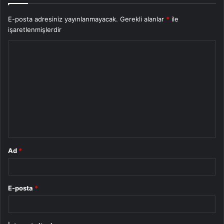
E-posta adresiniz yayınlanmayacak.
Gerekli alanlar
*
ile
işaretlenmişlerdir
Y
o
r
u
m
*
Ad
*
E-posta
*